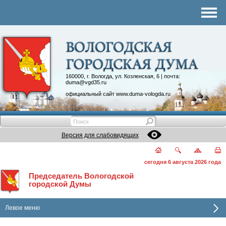
Комитеты
График приема
Контакты
Депутатские объединения
160000, г. Вологда, ул. Козленская, 6 | почта:
duma@vgd35.ru
официальный сайт
www.duma-vologda.ru
Версия для слабовидящих
сегодня 6 августа 2026 года
Председатель Вологодской
городской Думы
Левое меню