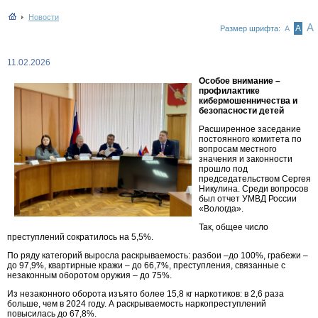
Новости
А
А
Размер шрифта:
А
11.02.2026
Особое внимание –
профилактике
кибермошенничества и
безопасности детей
Расширенное заседание
постоянного комитета по
вопросам местного
значения и законности
прошло под
председательством Сергея
Никулина. Среди вопросов
был отчет УМВД России
«Вологда».
Так, общее число
преступлений сократилось на 5,5%.
По ряду категорий выросла раскрываемость: разбои –до 100%, грабежи –
до 97,9%, квартирные кражи – до 66,7%, преступления, связанные с
незаконным оборотом оружия – до 75%.
Из незаконного оборота изъято более 15,8 кг наркотиков: в 2,6 раза
больше, чем в 2024 году. А раскрываемость наркопреступлений
повысилась до 67,8%.