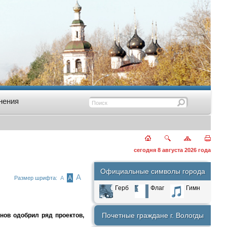
нения
сегодня 8 августа 2026 года
Официальные символы города
А
А
Размер шрифта:
А
Герб
Флаг
Гимн
Почетные граждане г. Вологды
нов одобрил ряд проектов,