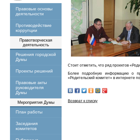
Правовые основы
деятельности
Противодействие
коррупции
Правотворческая
деятельность
Решения городской
Думы
Стоит отметить, что ряд проектов «Род
Проекты решений
Более подробную информацию о про
«Родительский комитет» в интернете по а
Правовые акты
руководителя
Думы
Возврат к списку
Мероприятия Думы
План работы
Заседания
комитетов