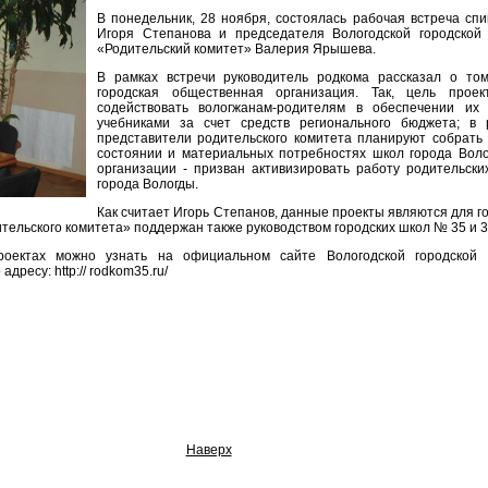
В понедельник, 28 ноября, состоялась рабочая встреча спи
Игоря Степанова и председателя Вологодской городской
«Родительский комитет» Валерия Ярышева.
В рамках встречи руководитель родкома рассказал о том
городская общественная организация. Так, цель прое
содействовать вологжанам-родителям в обеспечении их
учебниками за счет средств регионального бюджета; в
представители родительского комитета планируют собрать
состоянии и материальных потребностях школ города Воло
организации - призван активизировать работу родительски
города Вологды.
Как считает Игорь Степанов, данные проекты являются для 
ительского комитета» поддержан также руководством городских школ № 35 и 3
ектах можно узнать на официальном сайте Вологодской городской 
дресу: http:// rodkom35.ru/
Наверх