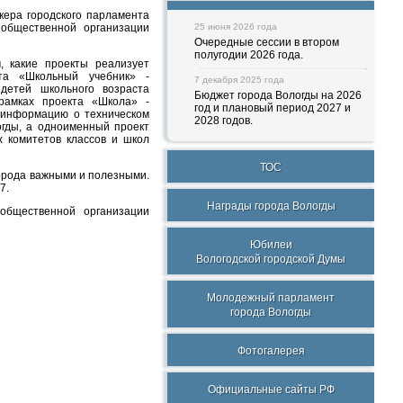
кера городского парламента
 общественной организации
25 июня 2026 года
Очередные сессии в втором
полугодии 2026 года.
, какие проекты реализует
кта «Школьный учебник» -
7 декабря 2025 года
 детей школьного возраста
Бюджет города Вологды на 2026
 рамках проекта «Школа» -
год и плановый период 2027 и
 информацию о техническом
2028 годов.
гды, а одноименный проект
х комитетов классов и школ
ТОС
города важными и полезными.
7.
Награды города Вологды
общественной организации
Юбилеи
Вологодской городской Думы
Молодежный парламент
города Вологды
Фотогалерея
Официальные сайты РФ