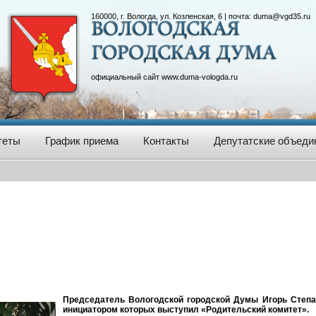
160000, г. Вологда, ул. Козленская, 6 | почта:
duma@vgd35.ru
официальный сайт
www.duma-vologda.ru
теты
График приема
Контакты
Депутатские объеди
Председатель Вологодской городской Думы Игорь Степа
инициатором которых выступил «Родительский комитет».