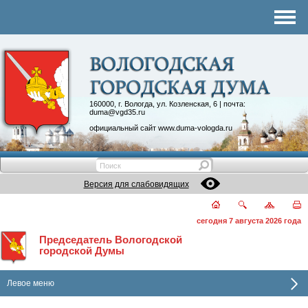
Комитеты
График приема
Контакты
Депутатские объединения
160000, г. Вологда, ул. Козленская, 6 | почта:
duma@vgd35.ru
официальный сайт
www.duma-vologda.ru
Версия для слабовидящих
сегодня 7 августа 2026 года
Председатель Вологодской
городской Думы
Левое меню