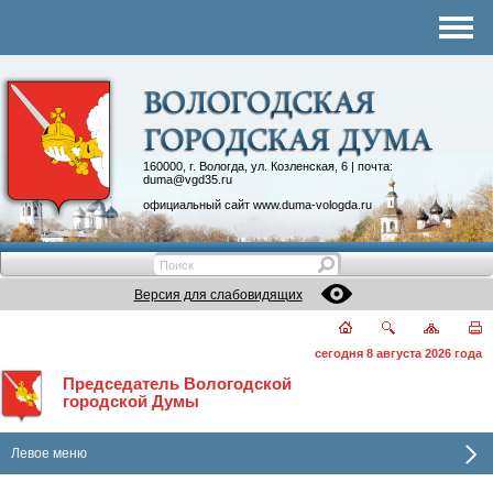
Комитеты
График приема
Контакты
Депутатские объединения
160000, г. Вологда, ул. Козленская, 6 | почта:
duma@vgd35.ru
официальный сайт
www.duma-vologda.ru
Версия для слабовидящих
сегодня 8 августа 2026 года
Председатель Вологодской
городской Думы
Левое меню