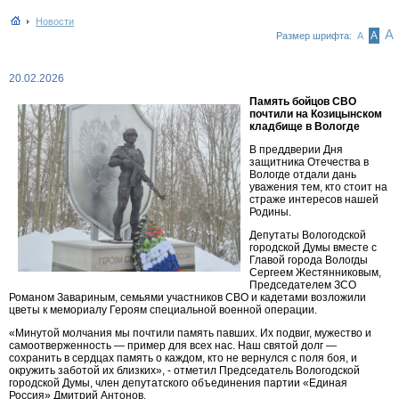
Новости
А
А
Размер шрифта:
А
20.02.2026
Память бойцов СВО
почтили на Козицынском
кладбище в Вологде
В преддверии Дня
защитника Отечества в
Вологде отдали дань
уважения тем, кто стоит на
страже интересов нашей
Родины.
Депутаты Вологодской
городской Думы вместе с
Главой города Вологды
Сергеем Жестянниковым,
Председателем ЗСО
Романом Завариным, семьями участников СВО и кадетами возложили
цветы к мемориалу Героям специальной военной операции.
«Минутой молчания мы почтили память павших. Их подвиг, мужество и
самоотверженность — пример для всех нас. Наш святой долг —
сохранить в сердцах память о каждом, кто не вернулся с поля боя, и
окружить заботой их близких», - отметил Председатель Вологодской
городской Думы, член депутатского объединения партии «Единая
Россия» Дмитрий Антонов.