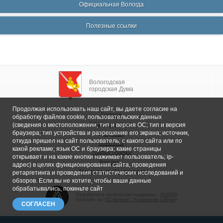
Официальная Вологда
Полезные ссылки
Вологодская
городская Дума
Продолжая использовать наш сайт, вы даете согласие на
Главная
обработку файлов cookie, пользовательских данных
Общие сведения
(сведения о местоположении; тип и версия ОС; тип и версия
браузера; тип устройства и разрешение его экрана; источник,
Депутаты
откуда пришел на сайт пользователь; с какого сайта или по
Комитеты
какой рекламе; язык ОС и браузера; какие страницы
График приема
открывает и на какие кнопки нажимает пользователь; ip-
Контакты
адрес) в целях функционирования сайта, проведения
Депутатские объединения
ретаргетинга и проведения статистических исследований и
обзоров. Если вы не хотите, чтобы ваши данные
обрабатывались, покиньте сайт
Разработка и техническая поддержка -
AKATAN
Работает на «
1С-Битрикс: Управление сайтом
»
СОГЛАСЕН