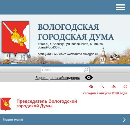
Комитеты
График приема
Контакты
Депутатские объединения
160000, г. Вологда, ул. Козленская, 6 | почта:
duma@vgd35.ru
официальный сайт
www.duma-vologda.ru
Версия для слабовидящих
сегодня 7 августа 2026 года
Председатель Вологодской
городской Думы
Левое меню