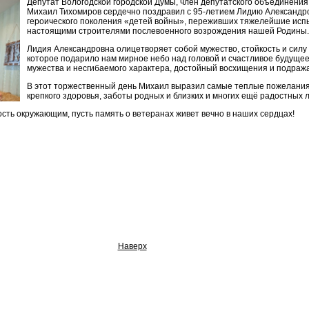
Депутат Вологодской городской Думы, член депутатского объединени
Михаил Тихомиров сердечно поздравил с 95-летием Лидию Александр
героического поколения «детей войны», переживших тяжелейшие исп
настоящими строителями послевоенного возрождения нашей Родины.
Лидия Александровна олицетворяет собой мужество, стойкость и силу 
которое подарило нам мирное небо над головой и счастливое будущее
мужества и несгибаемого характера, достойный восхищения и подраж
В этот торжественный день Михаил выразил самые теплые пожелания
крепкого здоровья, заботы родных и близких и многих ещё радостных 
сть окружающим, пусть память о ветеранах живет вечно в наших сердцах!
Наверх