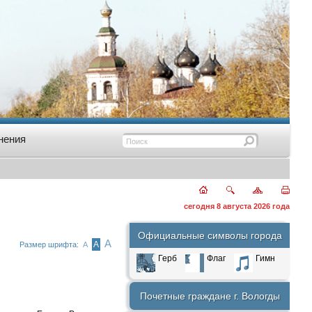
нения
сегодня 8 августа 2026 года
Официальные символы города
А
А
Размер шрифта:
А
Герб
Флаг
Гимн
Почетные граждане г. Вологды