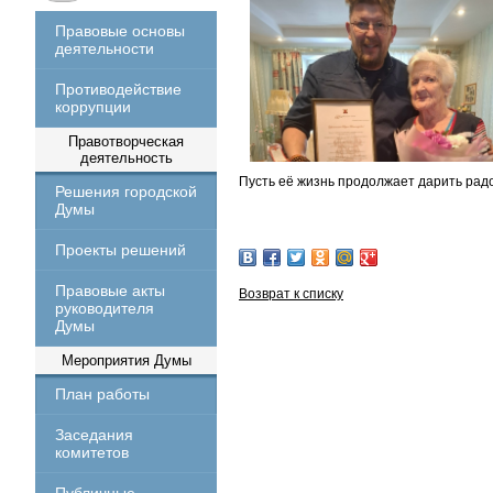
Правовые основы
деятельности
Противодействие
коррупции
Правотворческая
деятельность
Пусть её жизнь продолжает дарить радо
Решения городской
Думы
Проекты решений
Правовые акты
Возврат к списку
руководителя
Думы
Мероприятия Думы
План работы
Заседания
комитетов