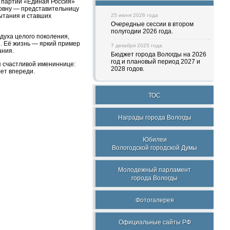
я партии «Единая Россия»
овну — представительницу
ытания и ставших
25 июня 2026 года
Очередные сессии в втором
полугодии 2026 года.
духа целого поколения,
. Её жизнь — яркий пример
7 декабря 2025 года
ания.
Бюджет города Вологды на 2026
год и плановый период 2027 и
 счастливой имениннице:
2028 годов.
лет впереди.
ТОС
Награды города Вологды
Юбилеи
Вологодской городской Думы
Молодежный парламент
города Вологды
Фотогалерея
Официальные сайты РФ