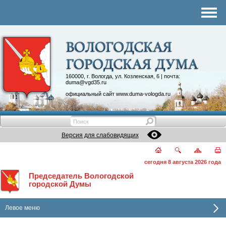
Комитеты
График приема
Контакты
Депутатские объединения
160000, г. Вологда, ул. Козленская, 6 | почта:
duma@vgd35.ru
официальный сайт
www.duma-vologda.ru
Версия для слабовидящих
сегодня 8 августа 2026 года
Председатель Вологодской
городской Думы
Левое меню