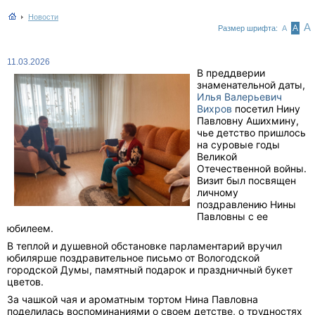
Новости
А
А
Размер шрифта:
А
11.03.2026
В преддверии
знаменательной даты,
Илья Валерьевич
Вихров
посетил Нину
Павловну Ашихмину,
чье детство пришлось
на суровые годы
Великой
Отечественной войны.
Визит был посвящен
личному
поздравлению Нины
Павловны с ее
юбилеем.
В теплой и душевной обстановке парламентарий вручил
юбилярше поздравительное письмо от Вологодской
городской Думы, памятный подарок и праздничный букет
цветов.
За чашкой чая и ароматным тортом Нина Павловна
поделилась воспоминаниями о своем детстве, о трудностях