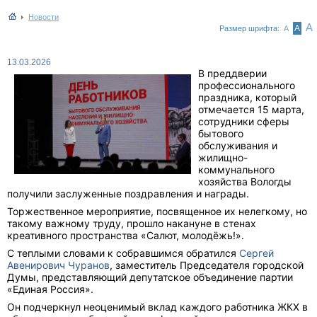
Новости
А
А
Размер шрифта:
А
13.03.2026
В преддверии
профессионального
праздника, который
отмечается 15 марта,
сотрудники сферы
бытового
обслуживания и
жилищно-
коммунального
хозяйства Вологды
получили заслуженные поздравления и награды.
Торжественное мероприятие, посвященное их нелегкому, но
такому важному труду, прошло накануне в стенах
креативного пространства «Салют, молодёжь!».
С теплыми словами к собравшимся обратился
Сергей
Авенирович Чуранов
, заместитель Председателя городской
Думы, представляющий депутатское объединение партии
«Единая Россия».
Он подчеркнул неоценимый вклад каждого работника ЖКХ в