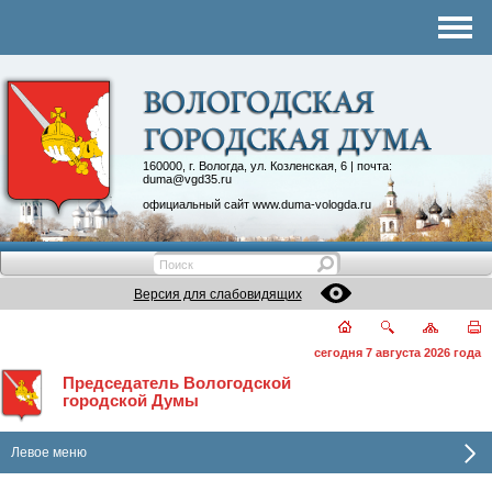
Комитеты
График приема
Контакты
Депутатские объединения
160000, г. Вологда, ул. Козленская, 6 | почта:
duma@vgd35.ru
официальный сайт
www.duma-vologda.ru
Версия для слабовидящих
сегодня 7 августа 2026 года
Председатель Вологодской
городской Думы
Левое меню