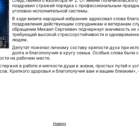
Следственного изолятора № 2. От имени Попечительского
поздравил стражей порядка с профессиональным праздн
уголовно-исполнительной системы.
В ходе визита народный избранник адресовал слова благ
поздравления действующим сотрудникам и ветеранам сл
обращении Михаил Сергеевич подчеркнул значимость их н
требующей высокой стрессоустойчивости и одновременно
людям.
Депутат пожелал личному составу крепости духа при исп
долга и благополучия в кругу семьи. Особые слова были 
ости на рабочем месте.
тержня в работе и мягкости души в жизни, простых путей к усп
сов. Крепкого здоровья и благополучия вам и вашим близким»
Наверх