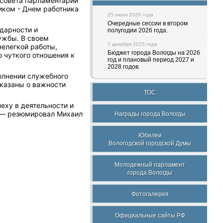
 совета парламентарий
иком - Днем работника
25 июня 2026 года
Очередные сессии в втором
одарности и
полугодии 2026 года.
ужбы. В своем
7 декабря 2025 года
елегкой работы,
Бюджет города Вологды на 2026
 чуткого отношения к
год и плановый период 2027 и
2028 годов.
олнении служебного
сказаны о важности
ТОС
еху в деятельности и
, — резюмировал Михаил
Награды города Вологды
Юбилеи
Вологодской городской Думы
Молодежный парламент
города Вологды
Фотогалерея
Официальные сайты РФ