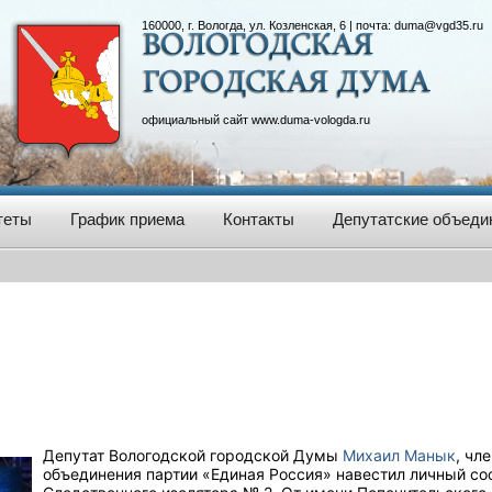
160000, г. Вологда, ул. Козленская, 6 | почта:
duma@vgd35.ru
официальный сайт
www.duma-vologda.ru
теты
График приема
Контакты
Депутатские объеди
Депутат Вологодской городской Думы
Михаил Манык
, чл
объединения партии «Единая Россия» навестил личный со