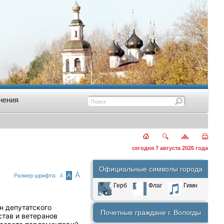
нения
сегодня 7 августа 2026 года
Официальные символы города
А
А
Размер шрифта:
А
Герб
Флаг
Гимн
ен депутатского
Почетные граждане г. Вологды
став и ветеранов