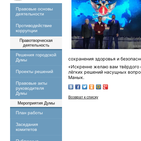
Правовые основы
деятельности
Противодействие
коррупции
Правотворческая
деятельность
Решения городской
сохранения здоровья и безопасн
Думы
«Искренне желаю вам твёрдого с
Проекты решений
лёгких решений насущных вопро
Манык.
Правовые акты
руководителя
Думы
Возврат к списку
Мероприятия Думы
План работы
Заседания
комитетов