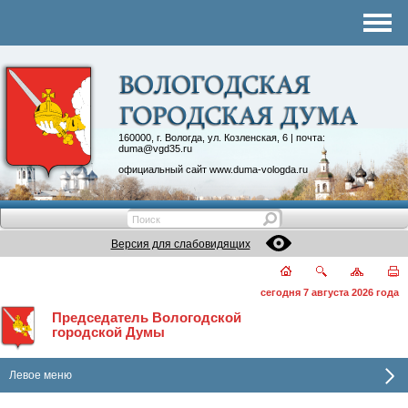
Комитеты
График приема
Контакты
Депутатские объединения
160000, г. Вологда, ул. Козленская, 6 | почта:
duma@vgd35.ru
официальный сайт
www.duma-vologda.ru
Версия для слабовидящих
сегодня 7 августа 2026 года
Председатель Вологодской
городской Думы
Левое меню