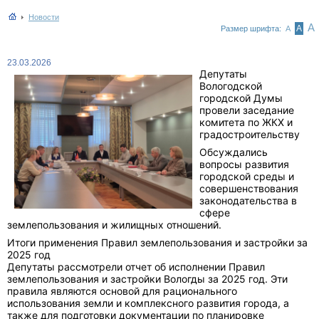
Новости
А
А
Размер шрифта:
А
23.03.2026
Депутаты
Вологодской
городской Думы
провели заседание
комитета по ЖКХ и
градостроительству
Обсуждались
вопросы развития
городской среды и
совершенствования
законодательства в
сфере
землепользования и жилищных отношений.
Итоги применения Правил землепользования и застройки за
2025 год
Депутаты рассмотрели отчет об исполнении Правил
землепользования и застройки Вологды за 2025 год. Эти
правила являются основой для рационального
использования земли и комплексного развития города, а
также для подготовки документации по планировке