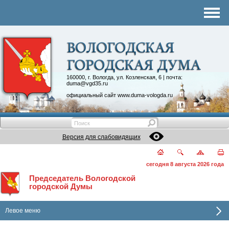
Комитеты
График приема
Контакты
Депутатские объединения
160000, г. Вологда, ул. Козленская, 6 | почта:
duma@vgd35.ru
официальный сайт
www.duma-vologda.ru
Версия для слабовидящих
сегодня 8 августа 2026 года
Председатель Вологодской
городской Думы
Левое меню