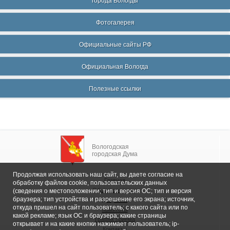
города Вологды
Фотогалерея
Официальные сайты РФ
Официальная Вологда
Полезные ссылки
Вологодская
городская Дума
Продолжая использовать наш сайт, вы даете согласие на
Главная
обработку файлов cookie, пользовательских данных
Общие сведения
(сведения о местоположении; тип и версия ОС; тип и версия
браузера; тип устройства и разрешение его экрана; источник,
Депутаты
откуда пришел на сайт пользователь; с какого сайта или по
Комитеты
какой рекламе; язык ОС и браузера; какие страницы
График приема
открывает и на какие кнопки нажимает пользователь; ip-
Контакты