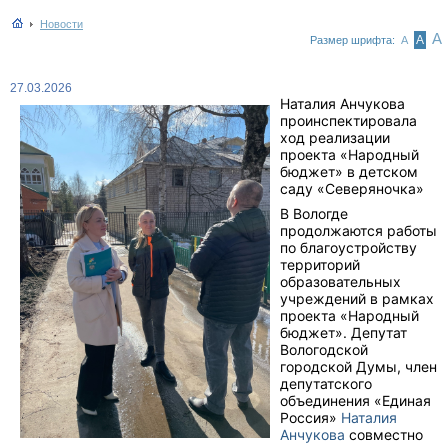
Новости
А
А
Размер шрифта:
А
27.03.2026
Наталия Анчукова
проинспектировала
ход реализации
проекта «Народный
бюджет» в детском
саду «Северяночка»
В Вологде
продолжаются работы
по благоустройству
территорий
образовательных
учреждений в рамках
проекта «Народный
бюджет». Депутат
Вологодской
городской Думы, член
депутатского
объединения «Единая
Россия»
Наталия
Анчукова
совместно