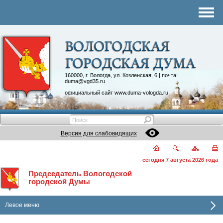
Комитеты
График приема
Контакты
Депутатские объединения
160000, г. Вологда, ул. Козленская, 6 | почта:
duma@vgd35.ru
официальный сайт
www.duma-vologda.ru
Версия для слабовидящих
сегодня 7 августа 2026 года
Председатель Вологодской
городской Думы
Левое меню