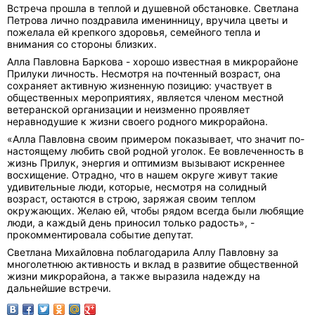
Встреча прошла в теплой и душевной обстановке. Светлана
Петрова лично поздравила именинницу, вручила цветы и
пожелала ей крепкого здоровья, семейного тепла и
внимания со стороны близких.
Алла Павловна Баркова - хорошо известная в микрорайоне
Прилуки личность. Несмотря на почтенный возраст, она
сохраняет активную жизненную позицию: участвует в
общественных мероприятиях, является членом местной
ветеранской организации и неизменно проявляет
неравнодушие к жизни своего родного микрорайона.
«Алла Павловна своим примером показывает, что значит по-
настоящему любить свой родной уголок. Ее вовлеченность в
жизнь Прилук, энергия и оптимизм вызывают искреннее
восхищение. Отрадно, что в нашем округе живут такие
удивительные люди, которые, несмотря на солидный
возраст, остаются в строю, заряжая своим теплом
окружающих. Желаю ей, чтобы рядом всегда были любящие
люди, а каждый день приносил только радость», -
прокомментировала событие депутат.
Светлана Михайловна поблагодарила Аллу Павловну за
многолетнюю активность и вклад в развитие общественной
жизни микрорайона, а также выразила надежду на
дальнейшие встречи.