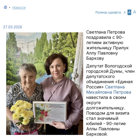
Новости
А
А
Размер шрифта:
А
27.03.2026
Светлана Петрова
поздравила с 90-
летием активную
жительницу Прилук
Аллу Павловну
Баркову
Депутат Вологодской
городской Думы, член
депутатского
объединения «Единая
Россия»
Светлана
Михайловна Петрова
навестила в своем
округе
долгожительницу.
Поводом для визита
стал значимый
юбилей - 90-летие
Аллы Павловны
Барковой.