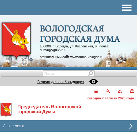
Комитеты
График приема
Контакты
Депутатские объединения
160000, г. Вологда, ул. Козленская, 6 | почта:
duma@vgd35.ru
официальный сайт
www.duma-vologda.ru
Версия для слабовидящих
сегодня 7 августа 2026 года
Председатель Вологодской
городской Думы
Левое меню