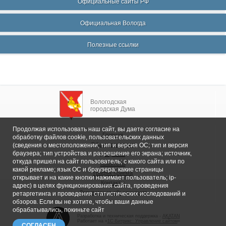
Официальные сайты РФ
Официальная Вологда
Полезные ссылки
Вологодская
городская Дума
Продолжая использовать наш сайт, вы даете согласие на
Главная
обработку файлов cookie, пользовательских данных
Общие сведения
(сведения о местоположении; тип и версия ОС; тип и версия
браузера; тип устройства и разрешение его экрана; источник,
Депутаты
откуда пришел на сайт пользователь; с какого сайта или по
Комитеты
какой рекламе; язык ОС и браузера; какие страницы
График приема
открывает и на какие кнопки нажимает пользователь; ip-
Контакты
адрес) в целях функционирования сайта, проведения
Депутатские объединения
ретаргетинга и проведения статистических исследований и
обзоров. Если вы не хотите, чтобы ваши данные
обрабатывались, покиньте сайт
Разработка и техническая поддержка -
AKATAN
Работает на «
1С-Битрикс: Управление сайтом
»
СОГЛАСЕН