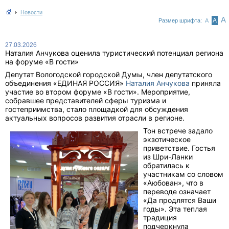
Новости
А
А
Размер шрифта:
А
27.03.2026
Наталия Анчукова оценила туристический потенциал региона
на форуме «В гости»
Депутат Вологодской городской Думы, член депутатского
объединения «ЕДИНАЯ РОССИЯ»
Наталия Анчукова
приняла
участие во втором форуме «В гости». Мероприятие,
собравшее представителей сферы туризма и
гостеприимства, стало площадкой для обсуждения
актуальных вопросов развития отрасли в регионе.
Тон встрече задало
экзотическое
приветствие. Гостья
из Шри-Ланки
обратилась к
участникам со словом
«Аюбован», что в
переводе означает
«Да продлятся Ваши
годы». Эта теплая
традиция
подчеркнула