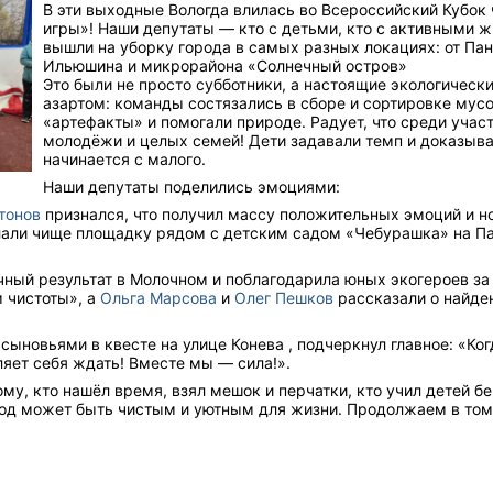
В эти выходные Вологда влилась во Всероссийский Кубок
игры»! Наши депутаты — кто с детьми, кто с активными 
вышли на уборку города в самых разных локациях: от Пан
Ильюшина и микрорайона «Солнечный остров»
Это были не просто субботники, а настоящие экологическ
азартом: команды состязались в сборе и сортировке мус
«артефакты» и помогали природе. Радует, что среди учас
молодёжи и целых семей! Дети задавали темп и доказыва
начинается с малого.
Наши депутаты поделились эмоциями:
тонов
признался, что получил массу положительных эмоций и н
лали чище площадку рядом с детским садом «Чебурашка» на Па
чный результат в Молочном и поблагодарила юных экогероев за
 чистоты», а
Ольга Марсова
и
Олег Пешков
рассказали о найде
 сыновьями в квесте на улице Конева , подчеркнул главное: «К
ляет себя ждать! Вместе мы — сила!».
му, кто нашёл время, взял мешок и перчатки, кто учил детей 
род может быть чистым и уютным для жизни. Продолжаем в том