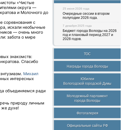
 чистоты «Чистые
жителями округа —
25 июня 2026 года
кратова и Молочного до
Очередные сессии в втором
полугодии 2026 года.
ие соревнования с
7 декабря 2025 года
ора, искали необычные
Бюджет города Вологды на 2026
тников — очень много
год и плановый период 2027 и
ли: забота о мире
2028 годов.
ТОС
овых знакомств:
нкратова. Спасибо
Награды города Вологды
 энтузиазм.
Михаил
нных интересных
Юбилеи
Вологодской городской Думы
огда объединяемся ради
Молодежный парламент
города Вологды
беречь природу личным
 же духе!
Фотогалерея
Официальные сайты РФ