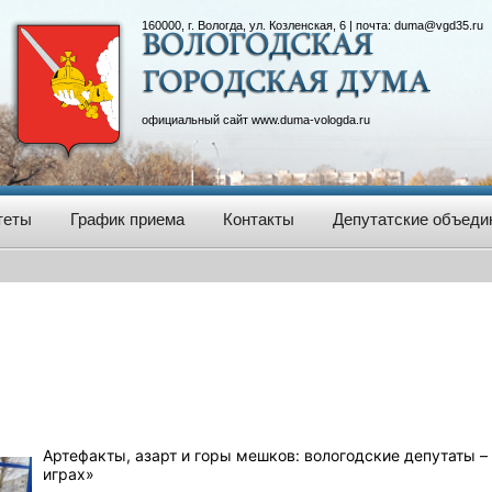
160000, г. Вологда, ул. Козленская, 6 | почта:
duma@vgd35.ru
официальный сайт
www.duma-vologda.ru
теты
График приема
Контакты
Депутатские объеди
Артефакты, азарт и горы мешков: вологодские депутаты –
играх»