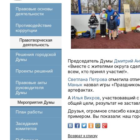
Правовые основы
деятельности
Противодействие
коррупции
Правотворческая
деятельность
Решения городской
Думы
Председатель Думы
Дмитрий Ан
«Вместе с жителями округа сде
Проекты решений
всем, кто принял участие!».
Светлана Петрова
отметила отли
Правовые акты
Манык
назвал игры «Праздником
руководителя
артефактах.
Думы
А
Илья Вихров
, участвовавший с
Мероприятия Думы
общей цели, результат не застав
Друзья, огромное спасибо каждо
План работы
примером. Вы показали: наш го
Заседания
комитетов
Возврат к списку