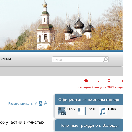
нения
сегодня 7 августа 2026 года
Официальные символы города
А
А
Размер шрифта:
А
Герб
Флаг
Гимн
 об участии в «Чистых
Почетные граждане г. Вологды