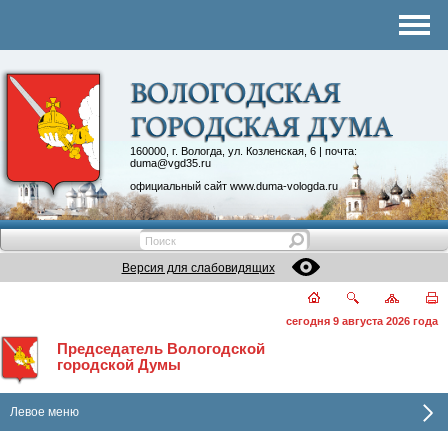
Комитеты
График приема
Контакты
Депутатские объединения
160000, г. Вологда, ул. Козленская, 6 | почта:
duma@vgd35.ru
официальный сайт
www.duma-vologda.ru
Версия для слабовидящих
сегодня 9 августа 2026 года
Председатель Вологодской
городской Думы
Левое меню