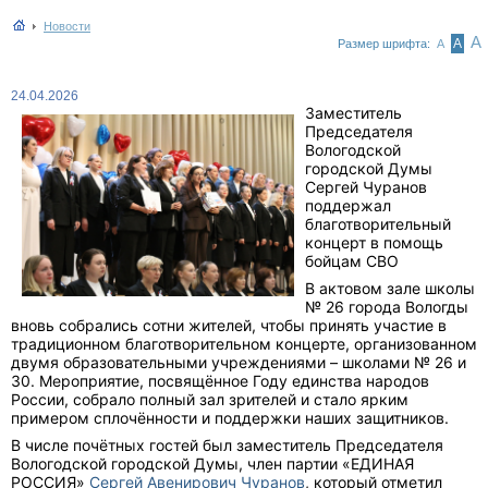
Новости
А
А
Размер шрифта:
А
24.04.2026
Заместитель
Председателя
Вологодской
городской Думы
Сергей Чуранов
поддержал
благотворительный
концерт в помощь
бойцам СВО
В актовом зале школы
№ 26 города Вологды
вновь собрались сотни жителей, чтобы принять участие в
традиционном благотворительном концерте, организованном
двумя образовательными учреждениями – школами № 26 и
30. Мероприятие, посвящённое Году единства народов
России, собрало полный зал зрителей и стало ярким
примером сплочённости и поддержки наших защитников.
В числе почётных гостей был заместитель Председателя
Вологодской городской Думы, член партии «ЕДИНАЯ
РОССИЯ»
Сергей Авенирович Чуранов
, который отметил