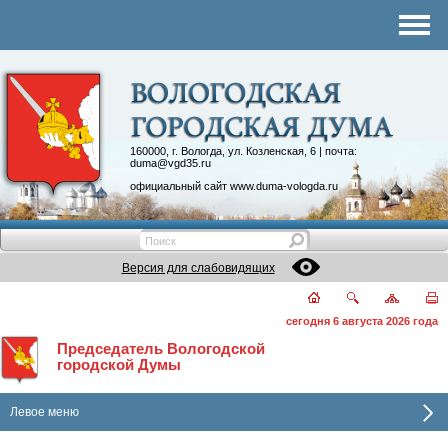
Комитеты
График приема
Контакты
Депутатские объединения
160000, г. Вологда, ул. Козленская, 6 | почта:
duma@vgd35.ru
официальный сайт
www.duma-vologda.ru
Версия для слабовидящих
сегодня 6 августа 2026 года
Председатель Вологодской
городской Думы
Левое меню