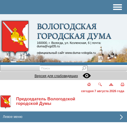
Комитеты
График приема
Контакты
Депутатские объединения
160000, г. Вологда, ул. Козленская, 6 | почта:
duma@vgd35.ru
официальный сайт
www.duma-vologda.ru
Версия для слабовидящих
сегодня 7 августа 2026 года
Председатель Вологодской
городской Думы
Левое меню