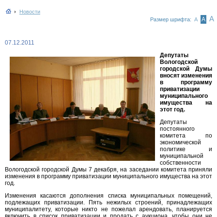
Новости
А
А
Размер шрифта:
А
07.12.2011
Депутаты
Вологодской
городской Думы
вносят изменения
в программу
приватизации
муниципального
имущества на
этот год.
Депутаты
постоянного
комитета по
экономической
политике и
муниципальной
собственности
Вологодской городской Думы 7 декабря, на заседании комитета приняли
изменения в программу приватизации муниципального имущества на этот
год.
Изменения касаются дополнения списка муниципальных помещений,
подлежащих приватизации. Пять нежилых строений, принадлежащих
муниципалитету, которые никто не пожелал арендовать, планируется
включить в список приватизации и продать с аукциона, чтобы они не