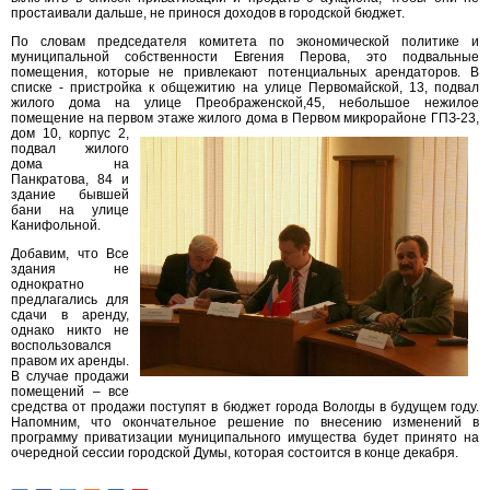
простаивали дальше, не принося доходов в городской бюджет.
По словам председателя комитета по экономической политике и
муниципальной собственности Евгения Перова, это подвальные
помещения, которые не привлекают потенциальных арендаторов. В
списке - пристройка к общежитию на улице Первомайской, 13, подвал
жилого дома на улице Преображенской,45, небольшое нежилое
помещение на первом этаже жилого дома в Первом микрорайоне ГПЗ-23,
дом 10, корпус 2,
подвал жилого
дома на
Панкратова, 84 и
здание бывшей
бани на улице
Канифольной.
Добавим, что Все
здания не
однократно
предлагались для
сдачи в аренду,
однако никто не
воспользовался
правом их аренды.
В случае продажи
помещений – все
средства от продажи поступят в бюджет города Вологды в будущем году.
Напомним, что окончательное решение по внесению изменений в
программу приватизации муниципального имущества будет принято на
очередной сессии городской Думы, которая состоится в конце декабря.