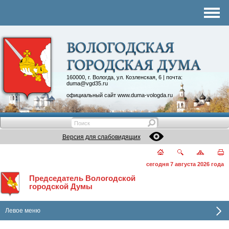
Комитеты
График приема
Контакты
Депутатские объединения
160000, г. Вологда, ул. Козленская, 6 | почта:
duma@vgd35.ru
официальный сайт
www.duma-vologda.ru
Версия для слабовидящих
сегодня 7 августа 2026 года
Председатель Вологодской
городской Думы
Левое меню