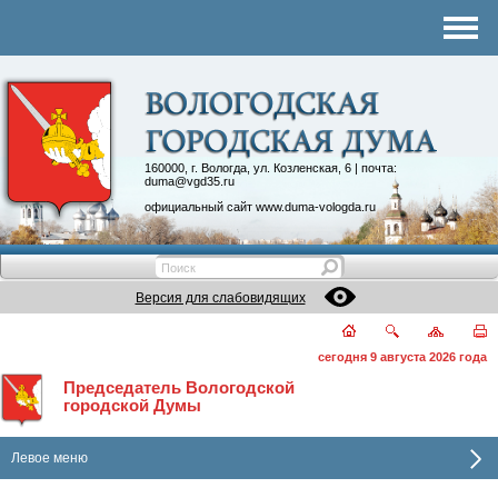
Комитеты
График приема
Контакты
Депутатские объединения
160000, г. Вологда, ул. Козленская, 6 | почта:
duma@vgd35.ru
официальный сайт
www.duma-vologda.ru
Версия для слабовидящих
сегодня 9 августа 2026 года
Председатель Вологодской
городской Думы
Левое меню