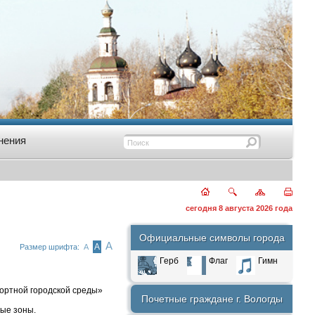
нения
сегодня 8 августа 2026 года
Официальные символы города
А
А
Размер шрифта:
А
Герб
Флаг
Гимн
фортной городской среды»
Почетные граждане г. Вологды
ные зоны.