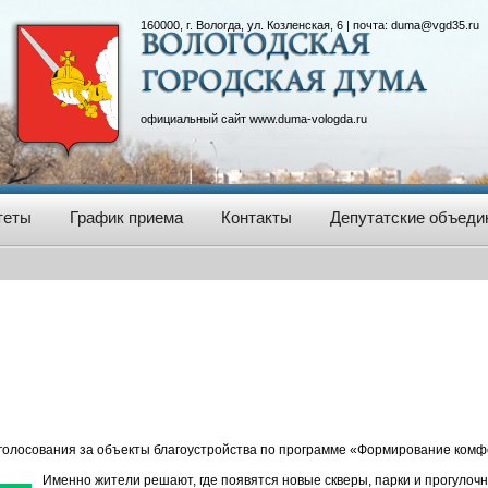
160000, г. Вологда, ул. Козленская, 6 | почта:
duma@vgd35.ru
официальный сайт
www.duma-vologda.ru
теты
График приема
Контакты
Депутатские объеди
 голосования за объекты благоустройства по программе «Формирование ком
Именно жители решают, где появятся новые скверы, парки и прогулоч