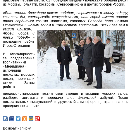
призовые первые места. 61 победная медаль - вологжане обошли ребят
из Москвы, Тольятти, Костромы, Северодвинска и других городов России.
«Вот именно благодаря таким победам, стремлению и юному задору,
казалось бы, «неморской» географически, наш город имеет полное
право гордиться своими моряками, которых Вологда дала немало
Отечеству! С новым годом и Рождеством Христовым. Всех благ вам и
вашим близким,
любви, добра и
новых побед!»
-
поздравил ребят
Игорь Степанов
В благодарность
за поздравления
воспитанники
«Меридиана»
исполнили
несколько морских
песен, прочитали
стихи. Затем
ребята
продемонстрировали гостям свои умения в вязании морских узлов,
разборке автомата и передаче слов флажковой азбукой. После
показательных выступлений в дружеской атмосфере центра началось
праздничное чаепитие.
Возврат к списку