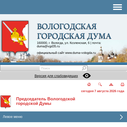
Комитеты
График приема
Контакты
Депутатские объединения
160000, г. Вологда, ул. Козленская, 6 | почта:
duma@vgd35.ru
официальный сайт
www.duma-vologda.ru
Версия для слабовидящих
сегодня 7 августа 2026 года
Председатель Вологодской
городской Думы
Левое меню