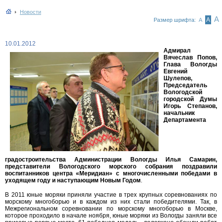
Новости
А
А
Размер шрифта:
А
10.01.2012
Адмирал
Вячеслав Попов,
Глава Вологды
Евгений
Шулепов,
Председатель
Вологодской
городской Думы
Игорь Степанов,
начальник
Департамента
градостроительства Администрации Вологды Илья Самарин,
представители Вологодского морского собрания поздравили
воспитанников центра «Меридиан» с многочисленными победами в
уходящем году и наступающим Новым Годом
.
В 2011 юные моряки приняли участие в трех крупных соревнованиях по
морскому многоборью и в каждом из них стали победителями. Так, в
Межрегиональном соревновании по морскому многоборью в Москве,
которое проходило в начале ноября, юные моряки из Вологды заняли все