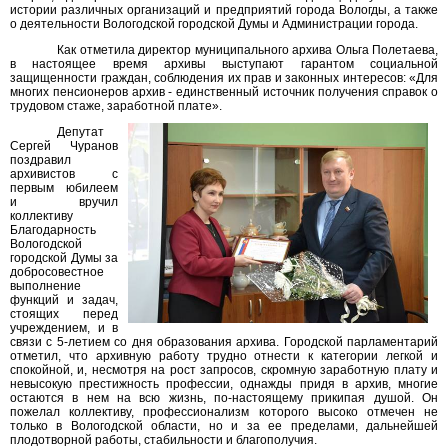
истории различных организаций и предприятий города Вологды, а также
о деятельности Вологодской городской Думы и Администрации города.
Как отметила директор муниципального архива Ольга Полетаева,
в настоящее время архивы выступают гарантом социальной
защищенности граждан, соблюдения их прав и законных интересов: «Для
многих пенсионеров архив - единственный источник получения справок о
трудовом стаже, заработной плате».
Депутат
Сергей Чуранов
поздравил
архивистов с
первым юбилеем
и вручил
коллективу
Благодарность
Вологодской
городской Думы за
добросовестное
выполнение
функций и задач,
стоящих перед
учреждением, и в
связи с 5-летием со дня образования архива. Городской парламентарий
отметил, что архивную работу трудно отнести к категории легкой и
спокойной, и, несмотря на рост запросов, скромную заработную плату и
невысокую престижность профессии, однажды придя в архив, многие
остаются в нем на всю жизнь, по-настоящему прикипая душой. Он
пожелал коллективу, профессионализм которого высоко отмечен не
только в Вологодской области, но и за ее пределами, дальнейшей
плодотворной работы, стабильности и благополучия.