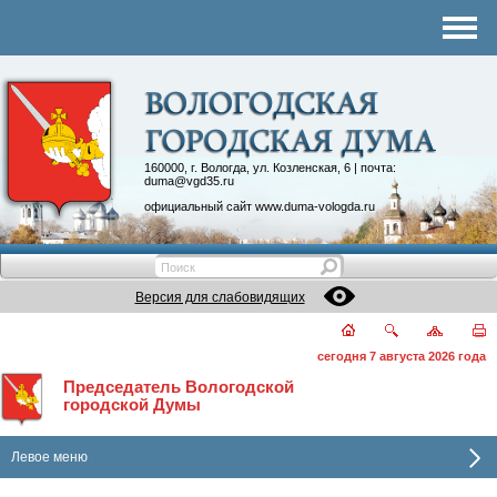
Комитеты
График приема
Контакты
Депутатские объединения
160000, г. Вологда, ул. Козленская, 6 | почта:
duma@vgd35.ru
официальный сайт
www.duma-vologda.ru
Версия для слабовидящих
сегодня 7 августа 2026 года
Председатель Вологодской
городской Думы
Левое меню