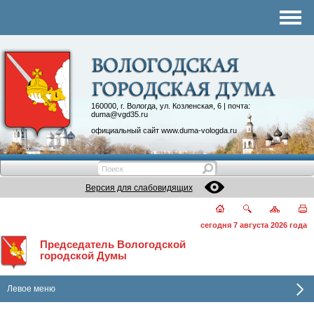
Комитеты
График приема
Контакты
Депутатские объединения
160000, г. Вологда, ул. Козленская, 6 | почта:
duma@vgd35.ru
официальный сайт
www.duma-vologda.ru
Версия для слабовидящих
сегодня 7 августа 2026 года
Председатель Вологодской
городской Думы
Левое меню