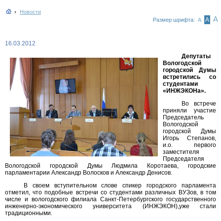
Новости
А
А
Размер шрифта:
А
16.03.2012
Депутаты
Вологодской
городской Думы
встретились со
студентами
«ИНЖЭКОНа».
Во встрече
приняли участие
Председатель
Вологодской
городской Думы
Игорь Степанов,
и.о. первого
заместителя
Председателя
Вологодской городской Думы Людмила Коротаева, городские
парламентарии Александр Волосков и Александр Денисов.
В своем вступительном слове спикер городского парламента
отметил, что подобные встречи со студентами различных ВУЗов, в том
числе и вологодского филиала Санкт-Петербургского государственного
инженерно-экономического университета (ИНЖЭКОН),уже стали
традиционными.