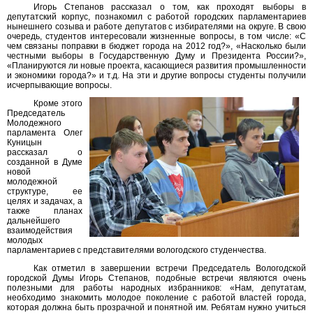
Игорь Степанов рассказал о том, как проходят выборы в
депутатский корпус, познакомил с работой городских парламентариев
нынешнего созыва и работе депутатов с избирателями на округе. В свою
очередь, студентов интересовали жизненные вопросы, в том числе: «С
чем связаны поправки в бюджет города на 2012 год?», «Насколько были
честными выборы в Государственную Думу и Президента России?»,
«Планируются ли новые проекта, касающиеся развития промышленности
и экономики города?» и т.д. На эти и другие вопросы студенты получили
исчерпывающие вопросы.
Кроме этого
Председатель
Молодежного
парламента Олег
Куницын
рассказал о
созданной в Думе
новой
молодежной
структуре, ее
целях и задачах, а
также планах
дальнейшего
взаимодействия
молодых
парламентариев с представителями вологодского студенчества.
Как отметил в завершении встречи Председатель Вологодской
городской Думы Игорь Степанов, подобные встречи являются очень
полезными для работы народных избранников: «Нам, депутатам,
необходимо знакомить молодое поколение с работой властей города,
которая должна быть прозрачной и понятной им. Ребятам нужно учиться