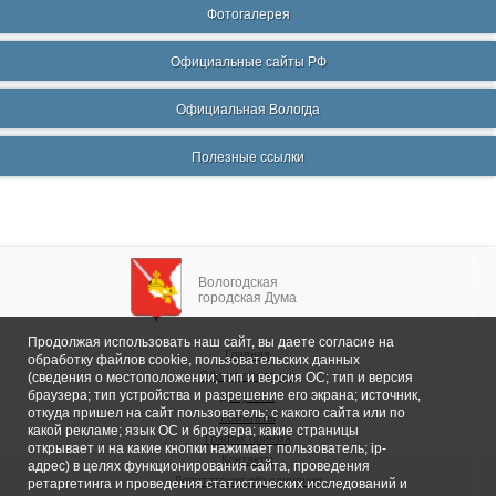
Фотогалерея
Официальные сайты РФ
Официальная Вологда
Полезные ссылки
Вологодская
городская Дума
Продолжая использовать наш сайт, вы даете согласие на
Главная
обработку файлов cookie, пользовательских данных
Общие сведения
(сведения о местоположении; тип и версия ОС; тип и версия
браузера; тип устройства и разрешение его экрана; источник,
Депутаты
откуда пришел на сайт пользователь; с какого сайта или по
Комитеты
какой рекламе; язык ОС и браузера; какие страницы
График приема
открывает и на какие кнопки нажимает пользователь; ip-
Контакты
адрес) в целях функционирования сайта, проведения
Депутатские объединения
ретаргетинга и проведения статистических исследований и