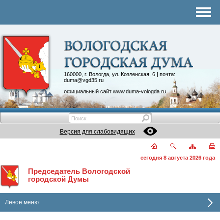
Комитеты
График приема
Контакты
Депутатские объединения
160000, г. Вологда, ул. Козленская, 6 | почта:
duma@vgd35.ru
официальный сайт
www.duma-vologda.ru
Версия для слабовидящих
сегодня 8 августа 2026 года
Председатель Вологодской
городской Думы
Левое меню