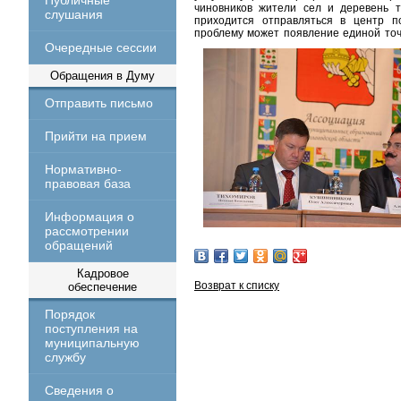
Публичные
чиновников жители сел и деревень т
слушания
приходится отправляться в центр п
проблему может появление единой точ
Очередные сессии
Обращения в Думу
Отправить письмо
Прийти на прием
Нормативно-
правовая база
Информация о
рассмотрении
обращений
Кадровое
Возврат к списку
обеспечение
Порядок
поступления на
муниципальную
службу
Сведения о