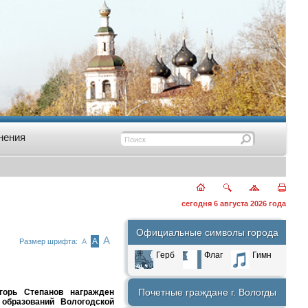
нения
сегодня 6 августа 2026 года
Официальные символы города
А
А
Размер шрифта:
А
Герб
Флаг
Гимн
Почетные граждане г. Вологды
горь Степанов награжден
образований Вологодской