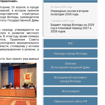
управления».
орник, 10 апреля, в городе
25 июня 2026 года
ований, в котором приняли
Очередные сессии в втором
едставители структурных
полугодии 2026 года.
рода Вологды, руководители
утаты Государственной Думы
7 декабря 2025 года
Бюджет города Вологды на 2026
год и плановый период 2027 и
 награду, утверждаются на
2028 годов.
луги в развитие местного
а. В этом году кроме спикера
атель Правления Совета
ологодского муниципального
ТОС
ласти, стоявшему у истоков
амоуправления в регионе, а
Награды города Вологды
асти, был принят ряд
важных
Юбилеи
Вологодской городской Думы
Молодежный парламент
города Вологды
Фотогалерея
Официальные сайты РФ