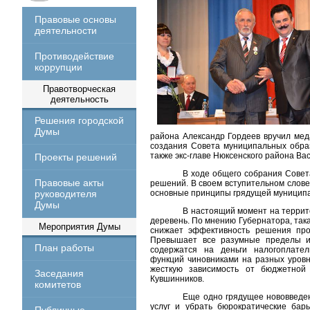
Правовые основы
деятельности
Противодействие
коррупции
Правотворческая
деятельность
Решения городской
Думы
района Александр Гордеев вручил мед
создания Совета муниципальных образ
также экс-главе Нюксенского района Ва
Проекты решений
В ходе общего собрания Совет
Правовые акты
решений. В своем вступительном слове
руководителя
основные принципы грядущей муницип
Думы
В настоящий момент на террито
деревень. По мнению Губернатора, така
Мероприятия Думы
снижает эффективность решения про
Превышает все разумные пределы и 
План работы
содержатся на деньги налогоплате
функций чиновниками на разных уровня
жесткую зависимость от бюджетной 
Заседания
Кувшинников.
комитетов
Еще одно грядущее нововведе
услуг и убрать бюрократические бар