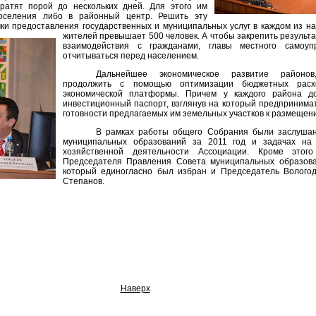
ратят порой до нескольких дней. Для этого им
оселения либо в районный центр. Решить эту
ки предоставления государственных и муниципальных услуг в каждом из н
жителей превышает 500 человек. А чтобы закрепить результ
взаимодействия с гражданами, главы местного самоуп
отчитываться перед населением.
Дальнейшее экономическое развитие районов
продолжить с помощью оптимизации бюджетных расх
экономической платформы. Причем у каждого района д
инвестиционный паспорт, взглянув на который предпринимат
готовности предлагаемых им земельных участков к размещен
В рамках работы общего Собрания были заслушан
муниципальных образований за 2011 год и задачах на
хозяйственной деятельности Ассоциации. Кроме этог
Председателя Правления Совета муниципальных образова
который единогласно был избран и Председатель Вологод
Степанов.
Наверх