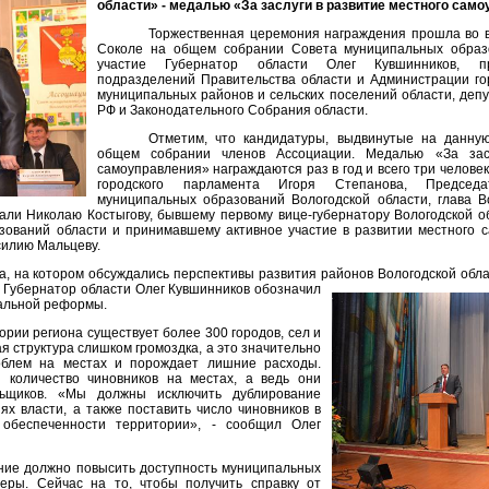
области» - медалью «За заслуги в развитие местного само
Торжественная церемония награждения прошла во вт
Соколе на общем собрании Совета муниципальных образ
участие Губернатор области Олег Кувшинников, пр
подразделений Правительства области и Администрации го
муниципальных районов и сельских поселений области, деп
РФ и Законодательного Собрания области.
Отметим, что кандидатуры, выдвинутые на данную
общем собрании членов Ассоциации. Медалью «За зас
самоуправления» награждаются раз в год и всего три человек
городского парламента Игоря Степанова, Председ
муниципальных образований Вологодской области, глава В
али Николаю Костыгову, бывшему первому вице-губернатору Вологодской об
ований области и принимавшему активное участие в развитии местного с
силию Мальцеву.
а, на котором обсуждались перспективы развития районов Вологодской обл
 Губернатор области Олег Кувшинников обозначил
альной реформы.
рии региона существует более 300 городов, сел и
я структура слишком громоздка, а это значительно
блем на местах и порождает лишние расходы.
количество чиновников на местах, а ведь они
льщиков. «Мы должны исключить дублирование
х власти, а также поставить число чиновников в
обеспеченности территории», - сообщил Олег
ние должно повысить доступность муниципальных
ьеры. Сейчас на то, чтобы получить справку от