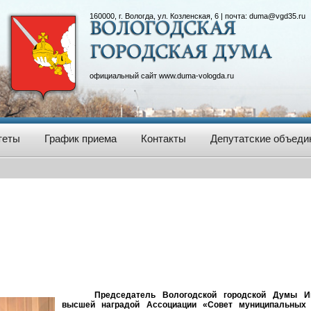
160000, г. Вологда, ул. Козленская, 6 | почта:
duma@vgd35.ru
официальный сайт
www.duma-vologda.ru
теты
График приема
Контакты
Депутатские объеди
Председатель Вологодской городской Думы И
высшей наградой Ассоциации «Совет муниципальных 