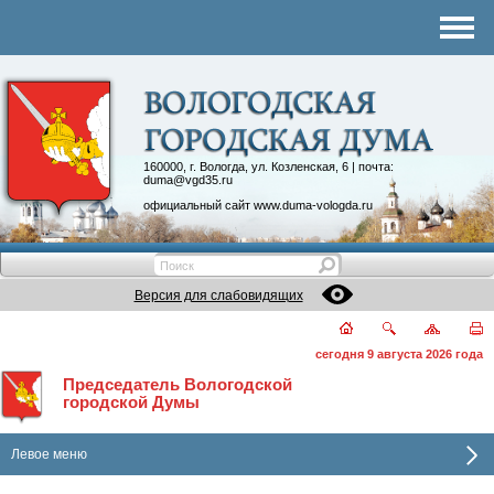
Комитеты
График приема
Контакты
Депутатские объединения
160000, г. Вологда, ул. Козленская, 6 | почта:
duma@vgd35.ru
официальный сайт
www.duma-vologda.ru
Версия для слабовидящих
сегодня 9 августа 2026 года
Председатель Вологодской
городской Думы
Левое меню