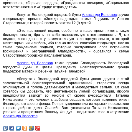
прекрасна», «Горячее сердце», «Гражданская позиция», «Социальная
ответственность» и «Сердце отдаю детям».
Депутат Вологодской городской Думы
Александр Волосков
вручил
специальную премию «Звезда надежды» семье Людмилы и Сергея
Старостиных, в которой воспитываются 12 (!) детей.
«Это настоящий подвиг, особенно в наше время, иметь такую
большую семью, брать на себя колоссальную ответственность. Я, как
педагог, знаю давно эту замечательную вологодскую семью, в которой
живет гармония и любовь, ибо только любовь способна сподвигнуть нас на
такие гражданские подвиги, которые заслуживают слов искреннего
восхищения и безграничной благодарности», - обратился к семье
Старостиных городской парламентарий.
Александр Волосков
также вручил Благодарность Вологодской
городской Думы и цветы Президенту Благотворительного фонда
поддержки матери и ребенка Татьяне Паньковой.
«Депутаты Вологодской городской Думы давно дружат с этой
замечательной благотворительной организацией, стараются всегда
откликнуться и помочь детям-сиротам и многодетным семьям. От себя
хотелось бы добавить, что деятельность любой организации, любого
предприятия зависит во многом от своего руководителя. Татьяна
Николаевна – это человек с добрым сердцем, которая искренне живет
благим делом своего фонда. По принуждению или из корысти невозможно
творить добрые дела. Спасибо Вам, уважаемая Татьяна Николаевна,
успехов и процветания Вашему Фонду», - подытожил свое выступление
Александр Волосков
.