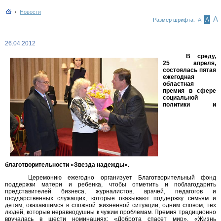
Новости
А
А
Размер шрифта:
А
26.04.2012
В среду,
25 апреля,
состоялась пятая
ежегодная
областная
премия в сфере
социальной
политики и
благотворительности «Звезда надежды».
Церемонию ежегодно организует Благотворительный фонд
поддержки матери и ребенка, чтобы отметить и поблагодарить
представителей бизнеса, журналистов, врачей, педагогов и
государственных служащих, которые оказывают поддержку семьям и
детям, оказавшимся в сложной жизненной ситуации, одним словом, тех
людей, которые неравнодушны к чужим проблемам. Премия традиционно
вручалась в шести номинациях: «Доброта спасет мир», «Жизнь