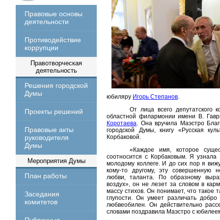
Правовые основы
деятельности
Противодействие
коррупции
Правотворческая
деятельность
Решения городской
Думы
юбиляру
Игорь Степанов
.
От лица всего депутатского 
Проекты решений
областной филармонии имени В. Гавр
Коротаева
. Она вручила Маэстро Бла
Правовые акты
городской Думы, книгу «Русская кул
руководителя
Корбаковой.
Думы
«Каждое имя, которое сущес
соотносится с Корбаковым. Я узнала
Мероприятия Думы
молодому коллеге. И до сих пор я виж
кому-то другому, эту совершенную н
План работы
любви, таланта. По образному выра
воздух», он не лезет за словом в кар
массу стихов. Он понимает, что такое 
Заседания
глупости. Он умеет различать добро
комитетов
любвеобилен. Он действительно рассе
словами поздравила Маэстро с юбиле