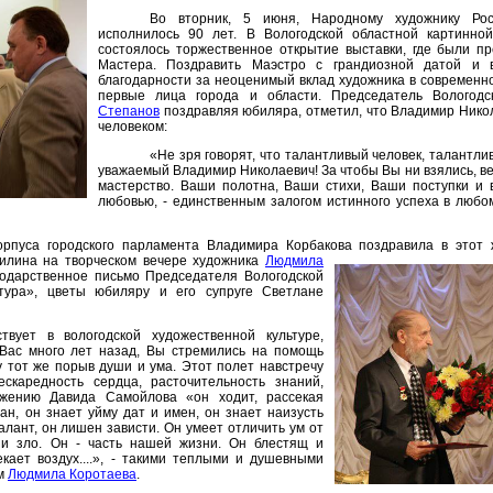
Во вторник, 5 июня, Народному художнику Рос
исполнилось 90 лет. В Вологодской областной картинно
состоялось торжественное открытие выставки, где были п
Мастера. Поздравить Маэстро с грандиозной датой и 
благодарности за неоценимый вклад художника в современно
первые лица города и области. Председатель Вологод
Степанов
поздравляя юбиляра, отметил, что Владимир Нико
человеком:
«Не зря говорят, что талантливый человек, талантлив
уважаемый Владимир Николаевич! За чтобы Вы ни взялись, ве
мастерство. Ваши полотна, Ваши стихи, Ваши поступки и 
любовью, - единственным залогом истинного успеха в любом
корпуса городского парламента Владимира Корбакова поздравила в этот 
илина на
творческом вечере художника
Людмила
годарственное письмо Председателя Вологодской
ьтура», цветы юбиляру и его супруге Светлане
твует в вологодской художественной культуре,
 Вас много лет назад, Вы стремились на помощь
у тот же порыв души и ума. Этот полет навстречу
ескаредность сердца, расточительность знаний,
жению Давида Самойлова «он ходит, рассекая
ман, он знает уйму дат и имен, он знает наизусть
талант, он лишен зависти. Он умеет отличить ум от
 и зло. Он - часть нашей жизни. Он блестящ и
кает воздух....», - такими теплыми и душевными
ем
Людмила Коротаева
.