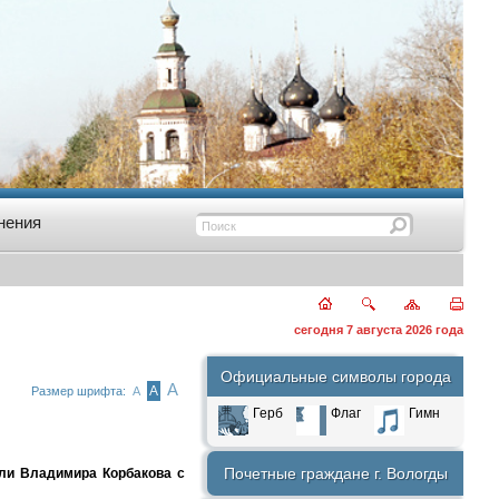
нения
сегодня 7 августа 2026 года
Официальные символы города
А
А
Размер шрифта:
А
Герб
Флаг
Гимн
Почетные граждане г. Вологды
ли Владимира Корбакова с