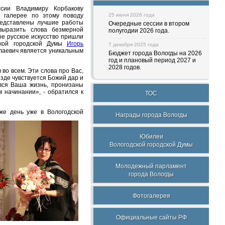
сии Владимиру Корбакову
й галерее по этому поводу
25 июня 2026 года
редставлены лучшие работы
Очередные сессии в втором
выразить слова безмерной
полугодии 2026 года.
е русское искусство пришли
ской городской Думы
Игорь
7 декабря 2025 года
лаевич является уникальным
Бюджет города Вологды на 2026
год и плановый период 2027 и
2028 годов.
 во всем. Эти слова про Вас,
зде чувствуется Божий дар и
вся Ваша жизнь, пронизаны
 начинании», - обратился к
ТОС
же день уже в Вологодской
Награды города Вологды
Юбилеи
Вологодской городской Думы
Молодежный парламент
города Вологды
Фотогалерея
Официальные сайты РФ