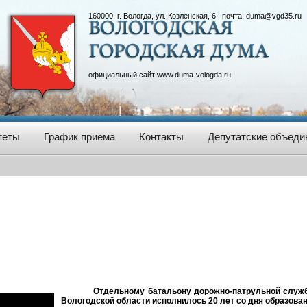
160000, г. Вологда, ул. Козленская, 6 | почта:
duma@vgd35.ru
официальный сайт
www.duma-vologda.ru
теты
График приема
Контакты
Депутатские объеди
Отдельному батальону дорожно-патрульной слу
Вологодской области исполнилось 20 лет со дня образован