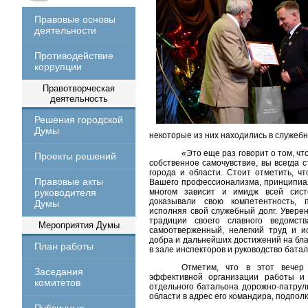
Правовые основы
деятельности
Противодействие
коррупции
Правотворческая
деятельность
Решения городской
Думы
некоторые из них находились в служеб
«Это еще раз говорит о том, чт
Проекты решений
собственное самочувствие, вы всегда
с
города и области. Стоит отметить, чт
Правовые акты
Вашего профессионализма, принципиал
руководителя
многом зависит и имидж всей сист
доказывали свою компетентность, п
Думы
исполняя свой служебный долг. Увере
традиции своего славного ведомств
Мероприятия Думы
самоотверженный, нелегкий труд и ис
добра и дальнейших достижений на бла
План работы
в зале инспекторов и руководство бата
Отметим, что в этот вечер
Заседания
эффективной организации работы и 
комитетов
отдельного батальона дорожно-патру
области в адрес его командира, подпол