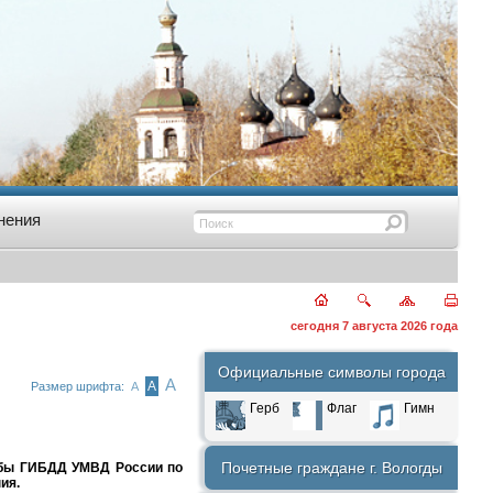
нения
сегодня 7 августа 2026 года
Официальные символы города
А
А
Размер шрифта:
А
Герб
Флаг
Гимн
Почетные граждане г. Вологды
жбы ГИБДД УМВД России по
ия.