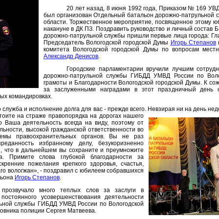
20 лет назад, 8 июня 1992 года, Приказом № 169 УВ
был организован Отдельный батальон дорожно-патрульной 
области. Торжественное мероприятие, посвященное этому 
накануне в ДК ПЗ. Поздравить руководство и личный состав Б
дорожно-патрульной службы пришли первые лица города: Гла
Председатель Вологодской городской Думы
Игорь Степанов
комитета Вологодской городской Думы по вопросам местн
Александр Денисов
.
Городские парламентарии вручили лучшим сотрудн
дорожно-патрульной службы ГИБДД УМВД России по Воло
грамоты и Благодарности Вологодской городской Думы. К со
за заслуженными наградами в этот праздничный день 
ных командировках.
о служба и исполнение долга для вас - прежде всего. Невзирая ни на день неде
тоите на страже правопорядка на дорогах нашего
о Ваша деятельность всегда на виду, поэтому от
ьности, высокой гражданской ответственности во
емы правоохранительных органов. Вы не раз
реданность избранному делу, безукоризненно
н, что в дальнейшем вы сохраните и преумножите
а. Примите слова глубокой благодарности за
кренние пожелания крепкого здоровья, счастья,
го вологжан», - поздравил с юбилеем собравшихся
льона
Игорь Степанов
.
 прозвучало много теплых слов за заслуги в
постоянного усовершенствования деятельности
льной службы ГИБДД УМВД России по Вологодской
ковника полиции Сергея Матвеева.