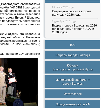
Д Вологодского облисполкома
службы ГАИ УВД Вологодской
25 июня 2026 года
юбилейному событию, прошло
Очередные сессии в втором
атальона, а также ветеранов
полугодии 2026 года.
ва города Евгений Шулепов,
и председатель постоянного
7 декабря 2025 года
ого значения и законности
Бюджет города Вологды на 2026
год и плановый период 2027 и
2028 годов.
икам отдельного батальона
годской области Почетные
жалению, подняться на сцену
смогли не все «юбиляры»;
ТОС
ли, ни на погоду, зачастую и
Награды города Вологды
Юбилеи
Вологодской городской Думы
Молодежный парламент
города Вологды
Фотогалерея
Официальные сайты РФ