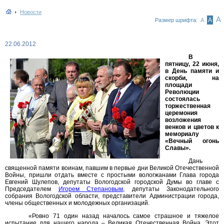
Новости
А
А
Размер шрифта:
А
22.06.2012
В
пятницу, 22 июня,
в День памяти и
скорби, на
площади
Революции
состоялась
торжественная
церемония
возложения
венков и цветов к
мемориалу
«Вечный огонь
Славы».
Дань
священной памяти воинам, павшим в первые дни Великой Отечественной
Войны, пришли отдать вместе с простыми вологжанами Глава города
Евгений Шулепов, депутаты Вологодской городской Думы во главе с
Председателем
Игорем Степановым
, депутаты Законодательного
собрания Вологодской области, представители Администрации города,
члены общественных и молодежных организаций.
«Ровно 71 один назад началось самое страшное и тяжелое
испытание для нашего
народа – Великая Отечественная Война. Этот