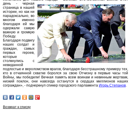
день - черная
страница в нашей
истории, но как ни
парадоксально, во
многом именно
благодаря ей мы
одержали самую
важную и громкую
Победу.
Благодаря подвигу
наших солдат и
граждан, самых
первых героев,
которые
столкнулись с
невиданной
подлостью и вероломством врагов, благодаря бесстрашному примеру тех,
кто в отчаянной схватке боролся за свою Отчизну в первые часы той
Войны, мы победили! Вечная память всем воинам и невинным жертвам,
низкий поклон, они навсегда останутся в сердцах миллионов наших
сограждан», - подчеркнул спикер городского парламента
Игорь Степанов
.
Возврат к списку