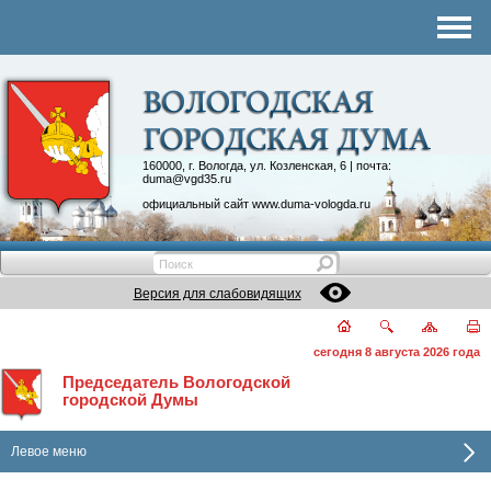
Комитеты
График приема
Контакты
Депутатские объединения
160000, г. Вологда, ул. Козленская, 6 | почта:
duma@vgd35.ru
официальный сайт
www.duma-vologda.ru
Версия для слабовидящих
сегодня 8 августа 2026 года
Председатель Вологодской
городской Думы
Левое меню