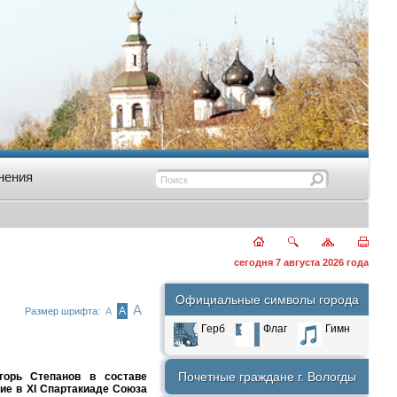
нения
сегодня 7 августа 2026 года
Официальные символы города
А
А
Размер шрифта:
А
Герб
Флаг
Гимн
Почетные граждане г. Вологды
горь Степанов в составе
тие в
XI
Спартакиаде Союза