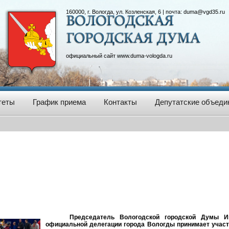
160000, г. Вологда, ул. Козленская, 6 | почта:
duma@vgd35.ru
официальный сайт
www.duma-vologda.ru
теты
График приема
Контакты
Депутатские объеди
Председатель Вологодской городской Думы И
официальной делегации города Вологды принимает учас