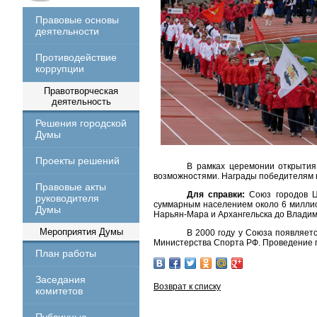
Правовые основы
деятельности
Противодействие
коррупции
Правотворческая
деятельность
Решения городской
Думы
Проекты решений
В рамках церемонии открытия
возможностями. Награды победителям 
Правовые акты
Для справки:
Союз городов Це
руководителя
суммарным населением около 6 миллио
Думы
Нарьян-Мара и Архангельска до Владими
Мероприятия Думы
В 2000 году у Союза появляет
Министерства Спорта РФ. Проведение п
План работы
Заседания
Возврат к списку
комитетов