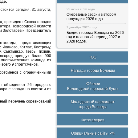
оде.
тоится сегодня, 31 августа,
25 июня 2026 года
Очередные сессии в втором
полугодии 2026 года.
а, президент Союза городов
атора Новгородской области
7 декабря 2025 года
й Золотарев и Председатель
Бюджет города Вологды на 2026
год и плановый период 2027 и
2028 годов.
такиады, представляющих
, Иваново, Котлас, Кострому,
, Сыктывкар, Тверь, Тихвин,
овгород приедут более 900
ТОС
я многочисленная команда из
 всего 9 спортсменов.
Награды города Вологды
ортсменов с ограниченными
Юбилеи
т объединяет 26 городов с
Вологодской городской Думы
ра с запада на восток и от
ьный перечень соревнований
Молодежный парламент
города Вологды
Фотогалерея
Официальные сайты РФ