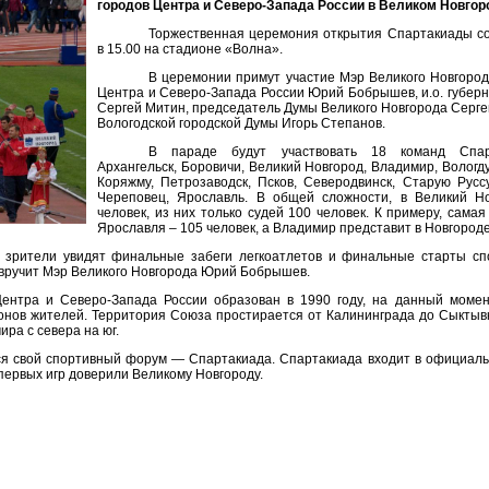
городов Центра и Северо-Запада России в Великом Новгор
Торжественная церемония открытия Спартакиады сос
в 15.00 на стадионе «Волна».
В церемонии примут участие Мэр Великого Новгород
Центра и Северо-Запада России Юрий Бобрышев, и.о. губерн
Сергей Митин, председатель Думы Великого Новгорода Серге
Вологодской городской Думы Игорь Степанов.
В параде будут участвовать 18 команд Спар
Архангельск, Боровичи, Великий Новгород, Владимир, Вологду
Коряжму, Петрозаводск, Псков, Северодвинск, Старую Руссу
Череповец, Ярославль. В общей сложности, в Великий Н
человек, из них только судей 100 человек. К примеру, сама
Ярославля – 105 человек, а Владимир представит в Новгороде
 зрители увидят финальные забеги легкоатлетов и финальные старты сп
вручит Мэр Великого Новгорода Юрий Бобрышев.
нтра и Северо-Запада России образован в 1990 году, на данный момен
нов жителей. Территория Союза простирается от Калининграда до Сыктывка
ра с севера на юг.
ся свой спортивный форум — Спартакиада. Спартакиада входит в официал
ервых игр доверили Великому Новгороду.