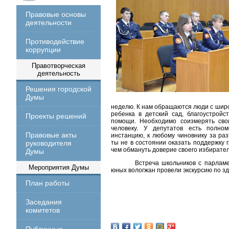
Правовые основы
деятельности
Противодействие
коррупции
Правотворческая
деятельность
Решения городской
Думы
неделю. К нам
обращаются люди с широ
ребенка в детский сад, благоустройс
Проекты решений
помощи. Необходимо соизмерять сво
человеку. У депутатов есть полно
Правовые акты
инстанцию, к любому чиновнику за ра
руководителя
ты не в состоянии оказать поддержку 
чем обмануть доверие своего избирате
Думы
Встреча школьников с парламе
Мероприятия Думы
юных вологжан провели экскурсию по з
План работы
Заседания
комитетов