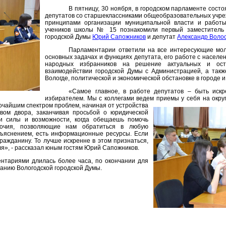
В пятницу, 30 ноября, в городском парламенте сост
депутатов со старшеклассниками общеобразовательных учреж
принципами организации муниципальной власти и работы
учеников школы № 15 познакомили первый заместитель 
городской Думы
Юрий Сапожников
и депутат
Александр Воло
Парламентарии ответили на все интересующие мол
основных задачах и функциях депутата, его работе с населе
народных избранников на решение актуальных и ост
взаимодействии городской Думы с Администрацией, а такж
Вологде, политической и экономической обстановке в городе и
«Самое главное, в работе депутатов – быть иск
избирателем. Мы с коллегами ведем приемы у себя на округ
чайшим спектром проблем, начиная от устройства
твом двора, заканчивая просьбой о юридической
и силы и возможности, когда обещаешь помочь
мочия, позволяющие нам обратиться в любую
зъяснением, есть информационные ресурсы. Если
гражданину. То лучше искренне в этом признаться,
ля», - рассказал юным гостям Юрий Сапожников.
нтариями длилась более часа, по окончании для
данию Вологодской городской Думы.