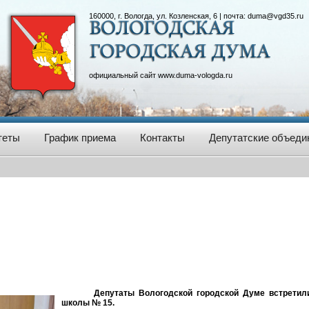
160000, г. Вологда, ул. Козленская, 6 | почта:
duma@vgd35.ru
официальный сайт
www.duma-vologda.ru
теты
График приема
Контакты
Депутатские объеди
Депутаты Вологодской городской Думе встретил
школы № 15.