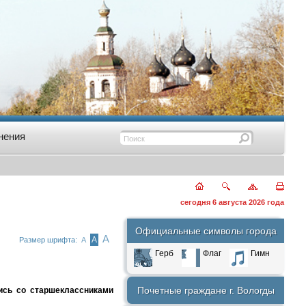
нения
сегодня 6 августа 2026 года
Официальные символы города
А
А
Размер шрифта:
А
Герб
Флаг
Гимн
Почетные граждане г. Вологды
ись со старшеклассниками