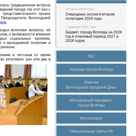
оялась традиционная встреча
дений города. На этот раз с
25 июня 2026 года
 представительного органа
Очередные сессии в втором
Председателя Вологодской
полугодии 2026 года.
сков
.
7 декабря 2025 года
одых вологжан вопросы: об
Бюджет города Вологды на 2026
нием, о возможности влияния
год и плановый период 2027 и
рых социальных проблем,
2028 годов.
е о молодежной политике в
 регионе.
ренним и честным со своим
ТОС
ах регулярно: раз или два в
Награды города Вологды
Юбилеи
Вологодской городской Думы
Молодежный парламент
города Вологды
Фотогалерея
Официальные сайты РФ