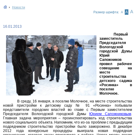
Новости
А
А
Размер шрифта:
А
16.01.2013
Первый
заместитель
Председателя
Вологодской
городской Думы
Юрий
Сапожников
провел рабочее
совещание на
месте
строительства
детского садика
«Росинка» в
поселке
Молочное.
В среду, 16 января, в поселке Молочное, на месте строительства
новой пристройки к детскому саду № 91 «Росинка» побывали
представители городских властей во главе с Первым заместителем
Председателя Вологодской городской Думы
Юрием Сапожниковым
.
Главная задача мероприятия – проинспектировать ход строительства
нового социального объекта. Напомним, что из-за проблем с предыдущим
подрядчиком строительство пристройки было заморожено. В декабре
2012 года конкурсные процедуры выиграла новая подрядная