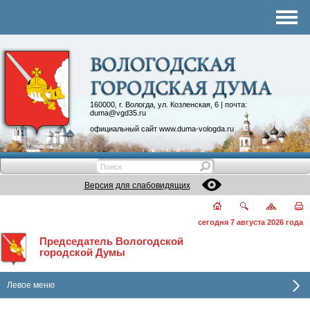
Комитеты
График приема
Контакты
Депутатские объединения
160000, г. Вологда, ул. Козленская, 6 | почта:
duma@vgd35.ru
официальный сайт
www.duma-vologda.ru
Версия для слабовидящих
сегодня 7 августа 2026 года
Председатель Вологодской
городской Думы
Левое меню