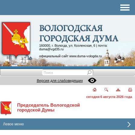
Комитеты
График приема
Контакты
Депутатские объединения
160000, г. Вологда, ул. Козленская, 6 | почта:
duma@vgd35.ru
официальный сайт
www.duma-vologda.ru
Версия для слабовидящих
сегодня 6 августа 2026 года
Председатель Вологодской
городской Думы
Левое меню