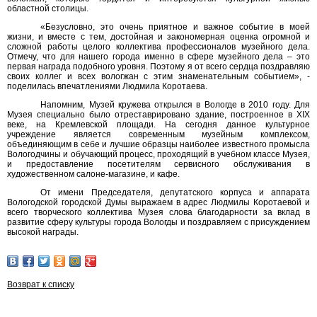
областной столицы.
«Безусловно, это очень приятное и важное событие в моей
жизни, и вместе с тем, достойная и закономерная оценка огромной и
сложной работы целого коллектива профессионалов музейного дела.
Отмечу, что для нашего города именно в сфере музейного дела – это
первая награда подобного уровня. Поэтому я от всего сердца поздравляю
своих коллег и всех вологжан с этим знаменательным событием», -
поделилась впечатлениями Людмила Коротаева.
Напомним, Музей кружева открылся в Вологде в 2010 году. Для
Музея специально было отреставрировано здание, построенное в XIX
веке, на Кремлевской площади. На сегодня данное культурное
учреждение является современным музейным комплексом,
объединяющим в себе и лучшие образцы наиболее известного промысла
Вологодчины и обучающий процесс, проходящий в учебном классе Музея,
и предоставление посетителям сервисного обслуживания в
художественном салоне-магазине, и кафе.
От имени Председателя, депутатского корпуса и аппарата
Вологодской городской Думы выражаем в адрес Людмилы Коротаевой и
всего творческого коллектива Музея слова благодарности за вклад в
развитие сферу культуры города Вологды и поздравляем с присуждением
высокой награды.
Возврат к списку