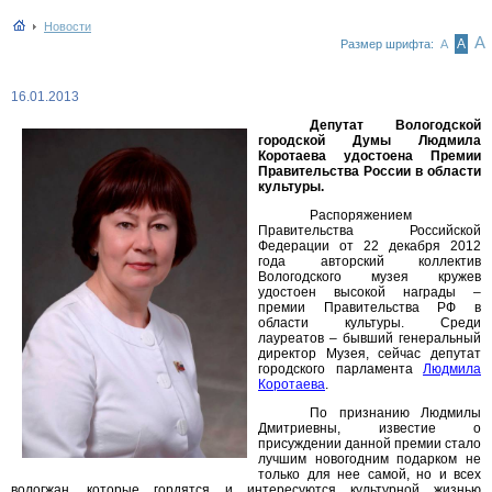
Новости
А
А
Размер шрифта:
А
16.01.2013
Депутат Вологодской
городской Думы Людмила
Коротаева удостоена Премии
Правительства России в области
культуры.
Распоряжением
Правительства Российской
Федерации от 22 декабря 2012
года авторский коллектив
Вологодского музея кружев
удостоен высокой награды –
премии Правительства РФ в
области культуры. Среди
лауреатов – бывший генеральный
директор Музея, сейчас депутат
городского парламента
Людмила
Коротаева
.
По признанию Людмилы
Дмитриевны, известие о
присуждении данной премии стало
лучшим новогодним подарком не
только для нее самой, но и всех
вологжан, которые гордятся и интересуются культурной жизнью