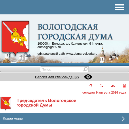
Комитеты
График приема
Контакты
Депутатские объединения
160000, г. Вологда, ул. Козленская, 6 | почта:
duma@vgd35.ru
официальный сайт
www.duma-vologda.ru
Версия для слабовидящих
сегодня 9 августа 2026 года
Председатель Вологодской
городской Думы
Левое меню