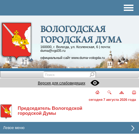
Комитеты
График приема
Контакты
Депутатские объединения
160000, г. Вологда, ул. Козленская, 6 | почта:
duma@vgd35.ru
официальный сайт
www.duma-vologda.ru
Версия для слабовидящих
сегодня 7 августа 2026 года
Председатель Вологодской
городской Думы
Левое меню