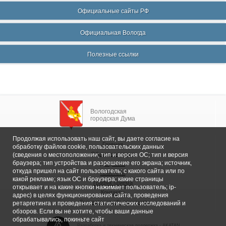
Официальные сайты РФ
Официальная Вологда
Полезные ссылки
Вологодская
городская Дума
Продолжая использовать наш сайт, вы даете согласие на
Главная
обработку файлов cookie, пользовательских данных
Общие сведения
(сведения о местоположении; тип и версия ОС; тип и версия
браузера; тип устройства и разрешение его экрана; источник,
Депутаты
откуда пришел на сайт пользователь; с какого сайта или по
Комитеты
какой рекламе; язык ОС и браузера; какие страницы
График приема
открывает и на какие кнопки нажимает пользователь; ip-
Контакты
адрес) в целях функционирования сайта, проведения
Депутатские объединения
ретаргетинга и проведения статистических исследований и
обзоров. Если вы не хотите, чтобы ваши данные
обрабатывались, покиньте сайт
Разработка и техническая поддержка -
AKATAN