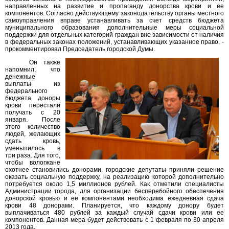
направленных на развитие и пропаганду донорства крови и ее
компонентов. Согласно действующему законодательству органы местного
самоуправления вправе устанавливать за счет средств бюджета
муниципального образования дополнительные меры социальной
поддержки для отдельных категорий граждан вне зависимости от наличия
в федеральных законах положений, устанавливающих указанное право, -
прокомментировал Председатель городской Думы.
Он также
напомнил, что
денежные
выплаты из
федерального
бюджета доноры
крови перестали
получать с 20
января. После
этого количество
людей, желающих
сдать кровь,
уменьшилось в
три раза. Для того,
чтобы вологжане
охотнее становились донорами, городские депутаты приняли решение
оказать социальную поддержку, на реализацию которой дополнительно
потребуется около 1,5 миллионов рублей. Как отметили специалисты
Администрации города, для организации бесперебойного обеспечения
донорской кровью и ее компонентами необходима ежедневная сдача
крови 48 донорами. Планируется, что каждому донору будет
выплачиваться 480 рублей за каждый случай сдачи крови или ее
компонентов. Данная мера будет действовать с 1 февраля по 30 апреля
2013 года.