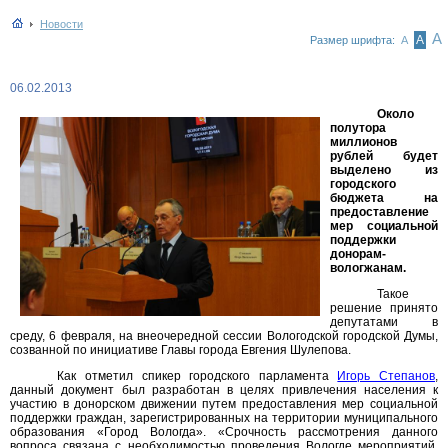
Новости
А
А
Размер шрифта:
А
06.02.2013
Около
полутора
миллионов
рублей будет
выделено из
городского
бюджета на
предоставление
мер социальной
поддержки
донорам-
вологжанам.
Такое
решение принято
депутатами в
среду, 6 февраля, на внеочередной сессии Вологодской городской Думы,
созванной по инициативе Главы города Евгения Шулепова.
Как отметил спикер городского парламента
Игорь Степанов
,
данный документ был разработан в целях привлечения населения к
участию в донорском движении путем предоставления мер социальной
поддержки граждан, зарегистрированных на территории муниципального
образования «Город Вологда». «Срочность рассмотрения данного
вопроса связана с необходимостью проведения Вологде мероприятий,