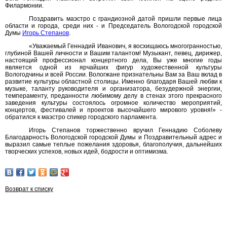
Филармонии.
Поздравить маэстро с грандиозной датой пришли первые лица
области и города, среди них - и Председатель Вологодской городской
Думы
Игорь Степанов
.
«Уважаемый Геннадий Иванович, я восхищаюсь многогранностью,
глубиной Вашей личности и Вашим талантом! Музыкант, певец, дирижер,
настоящий профессионал концертного дела, Вы уже многие годы
является одной из ярчайших фигур художественной культуры
Вологодчины и всей России. Вологжане признательны Вам за Ваш вклад в
развитие культуры областной столицы. Именно благодаря Вашей любви к
музыке, таланту руководителя и организатора, безудержной энергии,
темпераменту, преданности любимому делу в стенах этого прекрасного
заведения культуры состоялось огромное количество мероприятий,
концертов, фестивалей и проектов высочайшего мирового уровня!» -
обратился к маэстро спикер городского парламента.
Игорь Степанов торжественно вручил Геннадию Соболеву
Благодарность Вологодской городской Думы и Поздравительный адрес и
выразил самые теплые пожелания здоровья, благополучия, дальнейших
творческих успехов, новых идей, бодрости и оптимизма.
Возврат к списку