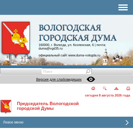
Комитеты
График приема
Контакты
Депутатские объединения
160000, г. Вологда, ул. Козленская, 6 | почта:
duma@vgd35.ru
официальный сайт
www.duma-vologda.ru
Версия для слабовидящих
сегодня 8 августа 2026 года
Председатель Вологодской
городской Думы
Левое меню