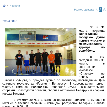
Новости
А
А
Размер шрифта:
А
29.03.2013
30 и 31
марта команда
Вологодской
городской Думы
примет участие в
международном
турнире по
волейболу.
В эти
выходные, 30 и 31
марта, в
спортивном
комплексе
«Спартак» по
адресу: ул.
Николая Рубцова, 5 пройдет турнир по волейболу, посвященный Дню
союзного государства «Россия - Беларусь». В соревновании примут
участие команды Вологодской городской Думы, Законодательного
собрания Вологодской области, сборная автономии Беларуси и сборная
города Вологды.
В субботу, 30 марта, команда городского парламента сыграет с
гостями областной столицы – командой республики Беларусь. Начало
матча в 9.00. В