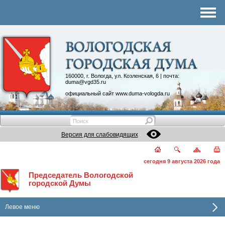
Комитеты
График приема
Контакты
Депутатские объединения
160000, г. Вологда, ул. Козленская, 6 | почта:
duma@vgd35.ru
официальный сайт
www.duma-vologda.ru
Версия для слабовидящих
сегодня 9 августа 2026 года
Председатель Вологодской
городской Думы
Левое меню