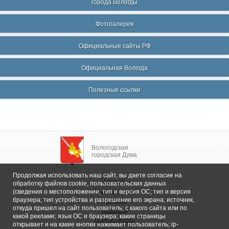
города Вологды
Фотогалерея
Официальные сайты РФ
Официальная Вологда
Полезные ссылки
Вологодская
городская Дума
Продолжая использовать наш сайт, вы даете согласие на
Главная
обработку файлов cookie, пользовательских данных
Общие сведения
(сведения о местоположении; тип и версия ОС; тип и версия
браузера; тип устройства и разрешение его экрана; источник,
Депутаты
откуда пришел на сайт пользователь; с какого сайта или по
Комитеты
какой рекламе; язык ОС и браузера; какие страницы
График приема
открывает и на какие кнопки нажимает пользователь; ip-