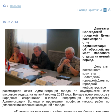
Новости
А
А
Размер шрифта:
А
15.05.2013
Депутаты
Вологодской
городской Думы
рассмотрели
отчет
Администрации
об обустройстве
мест массового
отдыха на летний
период.
Депутаты
постоянного
комитета
Вологодской
городской Думы по
городской
инфраструктуре
рассмотрели отчет Администрации города об обустройстве мест
массового отдыха на летний период 2013 года. Больше всего вопросов у
народных избранников вызвала информация представителей
Администрации Вологды о проведении профилактических работ по
дизенсекции зеленых насаждений в городе.
«Главным, на наш взгляд, сейчас является проблема с клещами.