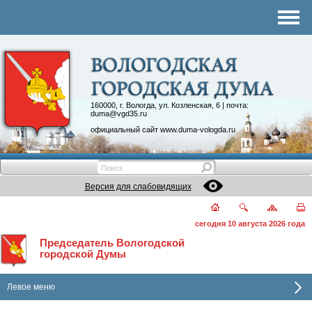
Комитеты
График приема
Контакты
Депутатские объединения
160000, г. Вологда, ул. Козленская, 6 | почта:
duma@vgd35.ru
официальный сайт
www.duma-vologda.ru
Версия для слабовидящих
сегодня 10 августа 2026 года
Председатель Вологодской
городской Думы
Левое меню