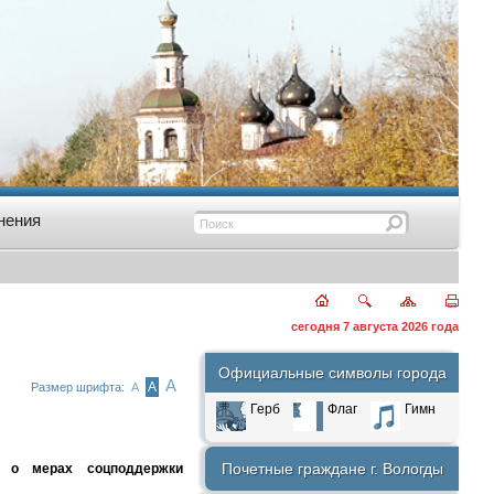
нения
сегодня 7 августа 2026 года
Официальные символы города
А
А
Размер шрифта:
А
Герб
Флаг
Гимн
Почетные граждане г. Вологды
т о мерах соцподдержки