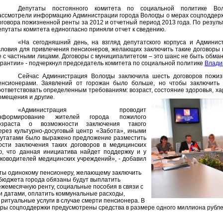
Депутаты постоянного комитета по социальной политике Вол
ассмотрели информацию Администрации города Вологды о мерах соцподдерж
оговора пожизненной ренты за 2012 и отчетный период 2013 года. По резул
епутаты комитета единогласно приняли отчет к сведению.
«На сегодняшний день, на взгляд депутатского корпуса и Админис
словия для привлечения пенсионеров, желающих заключить такие договоры 
е с частными лицами. Договоры с муниципалитетом – это шанс не быть обм
арантии» - подчеркнул председатель комитета по социальной политике
Влади
Сейчас Администрация Вологды заключила шесть договоров пожи
енсионерами. Заявлений от горожан было больше, но чтобы заключить 
оответствовать определенным требованиям: возраст, состояние здоровья, х
омещения и другие.
«Администрация проводит
нформирование жителей города пожилого
озраста о возможности заключения такого
ерез культурно-досуговый центр «Забота», иными
путатами было выражено предложение разместить
сти заключения таких договоров в медицинских
ю, что данная инициатива найдет поддержку и у
ководителей медицинских учреждений», - добавил
нты одинокому пенсионеру, желающему заключить
 бюджета города обязаны будут выплатить
жемесячную ренту, социальные пособия в связи с
и датами, оплатить коммунальные расходы,
ритуальные услуги в случае смерти пенсионера. В
меры соцподдержки предусмотрены средства в размере одного миллиона рубле