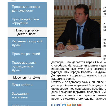
Правовые основы
р
деятельности
д
д
Противодействие
коррупции
у
н
г
Правотворческая
деятельность
п
Решения городской
с
Думы
п
Проекты решений
и
в
Правовые акты
договора. Это делается через СМИ, ч
способами. На заседании комитета де
руководителя
информационные буклеты о возможно
Думы
учреждениях города Вологды. Я дума
Департамента здравоохранения, и у ру
Мероприятия Думы
Владимир Зорин.
Отметим, по договору пожизненной ре
План работы
договор с Администрацией Вологды, из
единовременное социальное пособие, е
днем рождения и другими праздничным
Заседания
выполнить ремонт квартиры и оплатить 
комитетов
проекте бюджете этого года на такие 