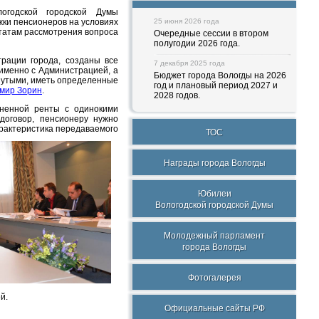
огодской городской Думы
ки пенсионеров на условиях
25 июня 2026 года
ьтатам рассмотрения вопроса
Очередные сессии в втором
полугодии 2026 года.
трации города, созданы все
7 декабря 2025 года
именно с Администрацией, а
Бюджет города Вологды на 2026
анутыми, иметь определенные
год и плановый период 2027 и
мир Зорин
.
2028 годов.
зненной ренты с одинокими
договор, пенсионеру нужно
арактеристика передаваемого
ТОС
Награды города Вологды
Юбилеи
Вологодской городской Думы
Молодежный парламент
города Вологды
Фотогалерея
й.
Официальные сайты РФ