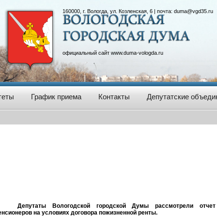
160000, г. Вологда, ул. Козленская, 6 | почта:
duma@vgd35.ru
официальный сайт
www.duma-vologda.ru
теты
График приема
Контакты
Депутатские объеди
Депутаты Вологодской городской Думы рассмотрели отче
енсионеров на условиях договора пожизненной ренты.