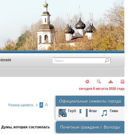
нения
сегодня 8 августа 2026 года
Официальные символы города
А
А
Размер шрифта:
А
Герб
Флаг
Гимн
Почетные граждане г. Вологды
й Думы, которая состоялась