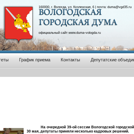
160000, г. Вологда, ул. Козленская, 6 | почта:
duma@vgd35.ru
официальный сайт
www.duma-vologda.ru
теты
График приема
Контакты
Депутатские объеди
На очередной 39-ой сессии Вологодской городско
30 мая, депутаты приняли несколько кадровых решений.