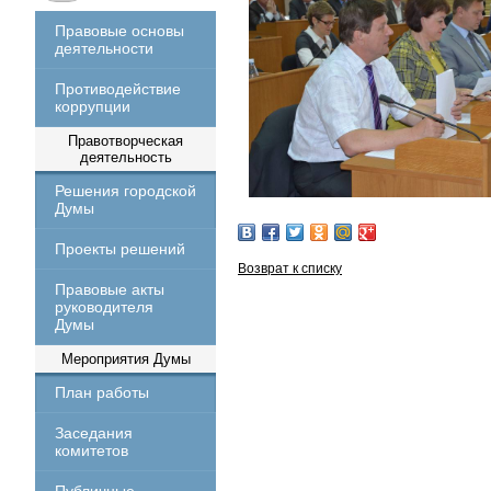
Правовые основы
деятельности
Противодействие
коррупции
Правотворческая
деятельность
Решения городской
Думы
Проекты решений
Возврат к списку
Правовые акты
руководителя
Думы
Мероприятия Думы
План работы
Заседания
комитетов