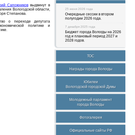
ий Сапожников
выдвинут в
вления Вологодской области,
25 июня 2026 года
горя Степанова.
Очередные сессии в втором
полугодии 2026 года.
ство о переходе депутата
ономической политике и
7 декабря 2025 года
ике.
Бюджет города Вологды на 2026
год и плановый период 2027 и
2028 годов.
ТОС
Награды города Вологды
Юбилеи
Вологодской городской Думы
Молодежный парламент
города Вологды
Фотогалерея
Официальные сайты РФ