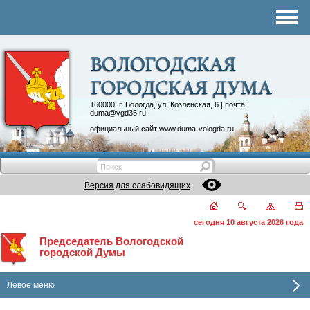
Комитеты
График приема
Контакты
Депутатские объединения
160000, г. Вологда, ул. Козленская, 6 | почта:
duma@vgd35.ru
официальный сайт
www.duma-vologda.ru
Версия для слабовидящих
сегодня 10 августа 2026 года
Председатель Вологодской
городской Думы
Левое меню