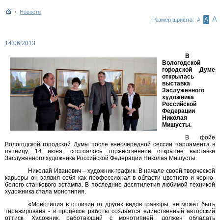
Новости
А
А
Размер шрифта:
А
14.06.2013
В
Вологодской
городской Думе
открылась
выставка
Заслуженного
художника
Российской
Федерации
Николая
Мишусты.
В фойе
Вологодской городской Думы после внеочередной сессии парламента в
пятницу, 14 июня, состоялось торжественное открытие выставки
Заслуженного художника Российской Федерации Николая Мишусты.
Николай Иванович – художник-график. В начале своей творческой
карьеры он заявил себя как профессионал в области цветного и черно-
белого станкового эстампа. В последние десятилетия любимой техникой
художника стала монотипия.
«Монотипия в отличие от других видов гравюры, не может быть
тиражирована - в процессе работы создается единственный авторский
оттиск. Художник, работающий с монотипией, должен обладать