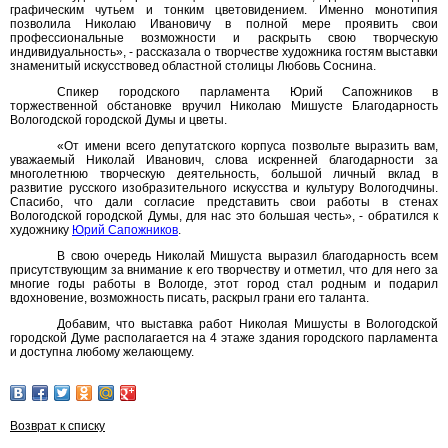
графическим чутьем и тонким цветовидением. Именно монотипия
позволила Николаю Ивановичу в полной мере проявить свои
профессиональные возможности и раскрыть свою творческую
индивидуальность», - рассказала о творчестве художника гостям выставки
знаменитый искусствовед областной столицы Любовь Соснина.
Спикер городского парламента Юрий Сапожников в
торжественной обстановке вручил Николаю Мишусте Благодарность
Вологодской городской Думы и цветы.
«От имени всего депутатского корпуса позвольте выразить вам,
уважаемый Николай Иванович, слова искренней благодарности за
многолетнюю творческую деятельность, большой личный вклад в
развитие русского изобразительного искусства и культуру Вологодчины.
Спасибо, что дали согласие представить свои работы в стенах
Вологодской городской Думы, для нас это большая честь», - обратился к
художнику
Юрий Сапожников
.
В свою очередь Николай Мишуста выразил благодарность всем
присутствующим за внимание к его творчеству и отметил, что для него за
многие годы работы в Вологде, этот город стал родным и подарил
вдохновение, возможность писать, раскрыл грани его таланта.
Добавим, что выставка работ Николая Мишусты в Вологодской
городской Думе располагается на 4 этаже здания городского парламента
и доступна любому желающему.
Возврат к списку