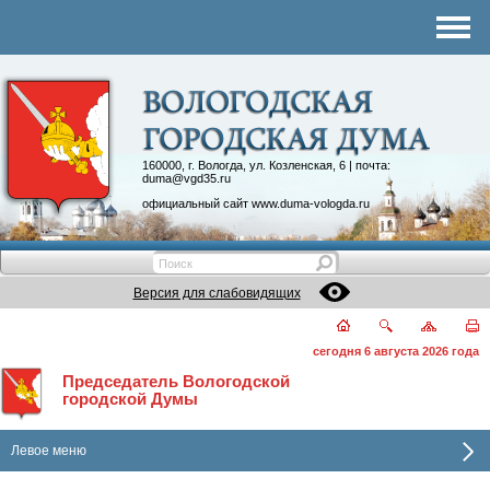
Комитеты
График приема
Контакты
Депутатские объединения
160000, г. Вологда, ул. Козленская, 6 | почта:
duma@vgd35.ru
официальный сайт
www.duma-vologda.ru
Версия для слабовидящих
сегодня 6 августа 2026 года
Председатель Вологодской
городской Думы
Левое меню