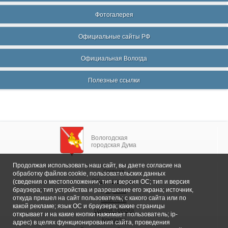
Фотогалерея
Официальные сайты РФ
Официальная Вологда
Полезные ссылки
Вологодская
городская Дума
Продолжая использовать наш сайт, вы даете согласие на
Главная
обработку файлов cookie, пользовательских данных
Общие сведения
(сведения о местоположении; тип и версия ОС; тип и версия
браузера; тип устройства и разрешение его экрана; источник,
Депутаты
откуда пришел на сайт пользователь; с какого сайта или по
Комитеты
какой рекламе; язык ОС и браузера; какие страницы
График приема
открывает и на какие кнопки нажимает пользователь; ip-
Контакты
адрес) в целях функционирования сайта, проведения