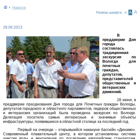
Новости
А
А
Размер шрифта:
А
28.06.2013
В
преддверии Дня
города
состоялась
традиционная
экскурсия по
Вологде для
почетных
граждан,
депутатов,
представителей
общественных и
ветеранских
движений.
28 июня, в
преддверии празднования Дня города для Почетных граждан Вологды,
депутатов городского и областного парламентов, лидеров общественных
и ветеранских организаций была проведена экскурсия по Вологде.
Делегация посетила самые интересные и значимые объекты
инфраструктуры, появившиеся в областной столице за последний год.
Первый на очереди – открывшийся накануне бассейн «Динамо».
Современный плавательный центр, в котором установлены система
очистки воды и вентиляция по последним европейским стандартам,