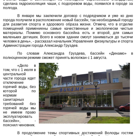
сделана гидроизоляция чаши, с подогревом воды, появился в городе за
полгода.
В январе мы заключили договор с подрядчиком и уже ко дню
города получили в расположение новый бассейн, так необходимый городу
для развития спорта и здорового образа жизни. Отмечу, что в отделке
помещений примениены самые качественные и экологически чистые
материалы. Помимо основного бассейна есть и второй, для самых
маленьких детишек. Всего в новом здании смогут заниматься до тысячи
человек в день», - рассказал начальник Управления физкультуры и спорта
Администрации города Александр Груздев.
По словам Александра Груздева, бассейн «Динамо» в
полноценном режиме сможет принять вологжан с 1 августа.
«Дело в
том, что с 1 июля в
центральной
части города идет
отключение
горячий воды, без
которой по
нормам
санитарных
требований без
горячей воды мы
не имеем право
эксплуатировать
бассейн», -
пояснил чиновник.
В продолжение темы спортивных достижений Вологды гостям