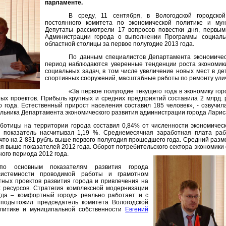
парламенте.
В среду, 11 сентября, в Вологодской городск
постоянного комитета по экономической политике и мун
Депутаты рассмотрели 17 вопросов повестки дня, первы
Администрации города о выполнении Программы социальн
областной столицы за первое полугодие 2013 года.
По данным специалистов Департамента экономичес
период наблюдаются уверенные тенденции роста экономики
социальных задач, в том числе увеличение новых мест в де
спортивных сооружений, масштабные работы по ремонту ули
«За первое полугодие текущего года в экономику гор
ных проектов. Прибыль крупных и средних предприятий составила 2 млрд. 
 года. Естественный прирост населения составил 185 человек», - озвучи
льника Департамента экономического развития администрации города Ларис
ботицы на территории города составил 0,84% от численности экономическ
 показатель насчитывал 1,19 %. Среднемесячная заработная плата раб
 что на 2 831 рубль выше первого полугодия прошедшего года. Средний раз
бля выше показателей 2012 года. Оборот потребительского сектора экономики 
ного периода 2012 года.
по основным показателям развития города
 системности проводимой работы и грамотном
ных проектов развития города и привлечения на
 ресурсов. Стратегия комплексной модернизации
гда – комфортный город» реально работает и с
 подытожил председатель комитета Вологодской
олитике и муниципальной собственности
Евгений