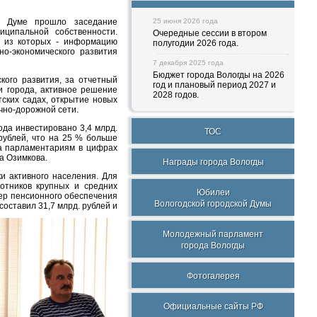
ой Думе прошло заседание
25 июня 2026 года
иципальной собственности.
Очередные сессии в втором
м из которых - информацию
полугодии 2026 года.
о-экономического развития
7 декабря 2025 года
Бюджет города Вологды на 2026
кого развития, за отчетный
год и плановый период 2027 и
 города, активное решение
2028 годов.
тских садах, открытие новых
чно-дорожной сети.
ода инвестировано 3,4 млрд.
ТОС
рублей, что на 25 % больше
ла парламентариям в цифрах
а Озимкова.
Награды города Вологды
и активного населения. Для
отников крупных и средних
Юбилеи
мер пенсионного обеспечения
Вологодской городской Думы
составил 31,7 млрд. рублей и
Молодежный парламент
города Вологды
Фотогалерея
Официальные сайты РФ