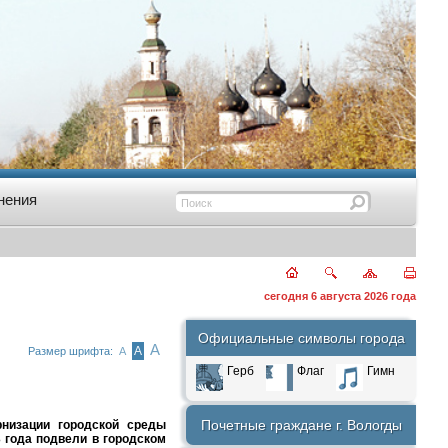
нения
сегодня 6 августа 2026 года
Официальные символы города
А
А
Размер шрифта:
А
Герб
Флаг
Гимн
Почетные граждане г. Вологды
рнизации городской среды
 года подвели в городском