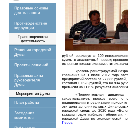
Правовые основы
деятельности
Противодействие
коррупции
Правотворческая
деятельность
Решения городской
Думы
рублей, реализуется 109 инвестицион
суммы в аналогичный период прошлого
основные показатели заместитель нача
Проекты решений
Уровень регистрируемой безра
Правовые акты
сравнения на 1 июля 2012 года этот
предприятий составила 27,886 рублей,
руководителя
составил 10 628 рублей, это на 934 ру
Думы
превысил на 11,6 % результат аналогич
Мероприятия Думы
«Положительная динамика 
свидетельствует, прежде всего, о
План работы
планировании и реализации приоритет
эти цели дополнительных финансовых
городской среды до 2020 года «Воло
Заседания
каждым годом набирает обороты», -
комитетов
городской Думы по экономической п
Перов
.