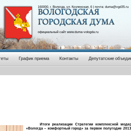
160000, г. Вологда, ул. Козленская, 6 | почта:
duma@vgd35.ru
официальный сайт
www.duma-vologda.ru
теты
График приема
Контакты
Депутатские объеди
Итоги реализации Стратегии комплексной моде
«Вологда – комфортный город» за первое полугодие 2013