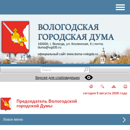
Комитеты
График приема
Контакты
Депутатские объединения
160000, г. Вологда, ул. Козленская, 6 | почта:
duma@vgd35.ru
официальный сайт
www.duma-vologda.ru
Версия для слабовидящих
сегодня 9 августа 2026 года
Председатель Вологодской
городской Думы
Левое меню