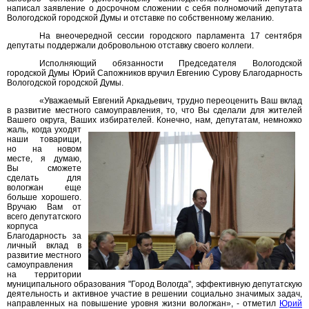
написал заявление о досрочном сложении с себя полномочий депутата
Вологодской городской Думы и отставке по собственному желанию.
На внеочередной сессии городского парламента 17 сентября
депутаты поддержали добровольною отставку своего коллеги.
Исполняющий обязанности Председателя Вологодской
городской Думы Юрий Сапожников вручил Евгению Сурову Благодарность
Вологодской городской Думы.
«Уважаемый Евгений Аркадьевич, трудно переоценить Ваш вклад
в развитие местного самоуправления, то, что Вы сделали для жителей
Вашего округа, Ваших избирателей.
Конечно, нам, депутатам, немножко
жаль, когда уходят
наши товарищи,
но на новом
месте, я думаю,
Вы сможете
сделать для
вологжан еще
больше хорошего.
Вручаю Вам от
всего депутатского
корпуса
Благодарность за
личный вклад в
развитие местного
самоуправления
на территории
муниципального образования "Город Вологда", эффективную депутатскую
деятельность и активное участие в решении социально значимых задач,
направленных на повышение уровня жизни вологжан», - отметил
Юрий