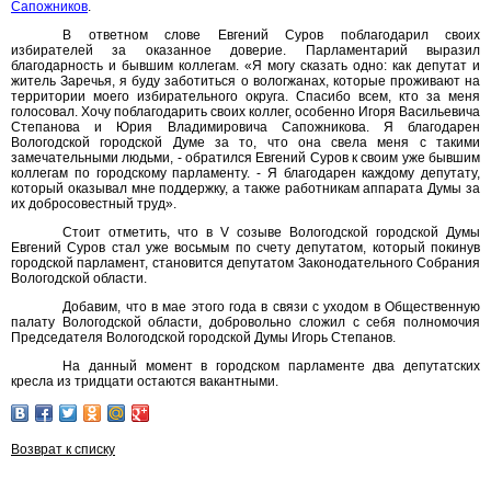
Сапожников
.
В ответном слове Евгений Суров поблагодарил своих
избирателей за оказанное доверие. Парламентарий выразил
благодарность и бывшим коллегам. «Я могу сказать одно: как депутат и
житель Заречья, я буду заботиться о вологжанах, которые проживают на
территории моего избирательного округа. Спасибо всем, кто за меня
голосовал. Хочу поблагодарить своих коллег, особенно Игоря Васильевича
Степанова и Юрия Владимировича Сапожникова. Я благодарен
Вологодской городской Думе за то, что она свела меня с такими
замечательными людьми, - обратился Евгений Суров к своим уже бывшим
коллегам по городскому парламенту. - Я благодарен каждому депутату,
который оказывал мне поддержку, а также работникам аппарата Думы за
их добросовестный труд».
Стоит отметить, что в V созыве Вологодской городской Думы
Евгений Суров стал уже восьмым по счету депутатом, который покинув
городской парламент, становится депутатом Законодательного Собрания
Вологодской области.
Добавим, что в мае этого года в связи с уходом в Общественную
палату Вологодской области, добровольно сложил с себя полномочия
Председателя Вологодской городской Думы Игорь Степанов.
На данный момент в городском парламенте два депутатских
кресла из тридцати остаются вакантными.
Возврат к списку