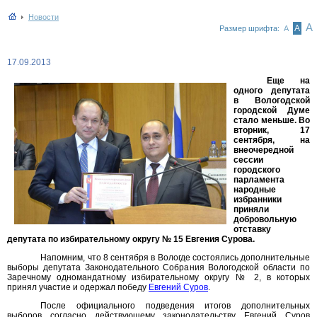
Новости
А
А
Размер шрифта:
А
17.09.2013
Еще на
одного депутата
в Вологодской
городской Думе
стало меньше. Во
вторник, 17
сентября, на
внеочередной
сессии
городского
парламента
народные
избранники
приняли
добровольную
отставку
депутата по избирательному округу № 15 Евгения Сурова.
Напомним, что 8 сентября в Вологде состоялись дополнительные
выборы депутата Законодательного Собрания Вологодской области по
Заречному одномандатному избирательному округу № 2, в которых
принял участие и одержал победу
Евгений Суров
.
После официального подведения итогов дополнительных
выборов согласно действующему законодательству Евгений Суров