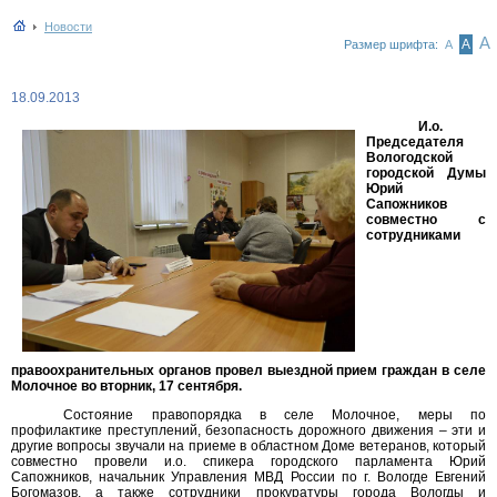
Новости
А
А
Размер шрифта:
А
18.09.2013
И.о.
Председателя
Вологодской
городской Думы
Юрий
Сапожников
совместно с
сотрудниками
правоохранительных органов провел выездной прием граждан в селе
Молочное во вторник, 17 сентября.
Состояние правопорядка в селе Молочное, меры по
профилактике преступлений, безопасность дорожного движения – эти и
другие вопросы звучали на приеме в областном Доме ветеранов, который
совместно провели и.о. спикера городского парламента Юрий
Сапожников, начальник Управления МВД России по г. Вологде Евгений
Богомазов, а также сотрудники прокуратуры города Вологды и