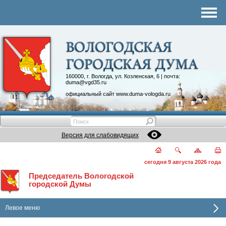
Комитеты
График приема
Контакты
Депутатские объединения
160000, г. Вологда, ул. Козленская, 6 | почта:
duma@vgd35.ru
официальный сайт
www.duma-vologda.ru
Версия для слабовидящих
сегодня 9 августа 2026 года
Председатель Вологодской
городской Думы
Левое меню