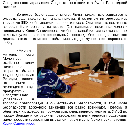
Следственного управления Следственного комитета РФ по Вологодской
области.
Вопросов было задано много. Люди начали выстраиваться в
очередь еще задолго до начала приема. В основном интересовались
тарифами ЖКХ и обстановкой на дорогах в селе. Отметим, что некоторые
вопросы были решены на месте. Так, например, несколько человек
попросили у Юрия Сапожникова, чтобы на одной из самых оживленных
сельских улиц появился пешеходный переход. Уже сегодня комиссия
должна выехать на место, чтобы выяснить, где лучше всего нарисовать
зебру.
«Многим
жителям села
Молочное,
особенно людям
почтенного
возраста бывает
трудно доехать до
Вологды, попасть
на прием к
руководству УВД,
прокуратуры,
Следственного
управления. А
вопросы правопорядка и общественной безопасности, в том числе
безопасности дорожного движения все равно возникают. Поэтому я
обратился к руководству прокуратуры, следственного комитета, УМВД по
городу Вологде и сотрудники правоохранительных органов поддержали
идею провести совместный выездной прием в селе Молочное», - уточнил
Юрий Сапожников
.