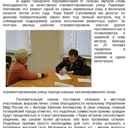
В адрес городского парламентария от сельчан звучали слова
благодарности за качественно отремонтированную улицу Парковую.
Напомним, что ремонт одной из самых оживленных улиц в Молочном
начался летом этого года. Тогда Юрий Сапожников как депутат по
данному избирательному округу взял под личный контроль ход и
соблюдение подрядчиком сроков исполнения ремонтных работ. За
полтора месяца рабочие отремонтировали участок
дороги
протяженностью в
полкилометра и
шириной в семь
метров, бригада
из 25 человек
трудилась в
усиленном
режиме и сдала
капитально
отремонтированную улицу гораздо раньше запланированного срока.
Положительную оценку поставили сельчане и местным
участковым, выразив лично слова благодарности начальнику Управления
МВД России по г. Вологде Евгению Богомазову. В свою очередь главный
полицейский города отметил, что подобные совместные приемы граждан
будут продолжаться и станут регулярными. «Такие встречи способствуют
общению, мы узнаем более детально обо всех проблемах сельчан.
Подобные приемы просто необходимы для того, чтобы услышать о
проблемах жителей села Молоченое из первых уст - многие вопросы