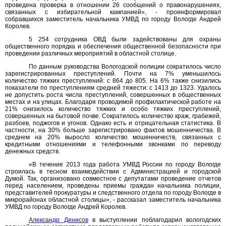
проведена проверка в отношении 26 сообщений о правонарушениях,
связанных с избирательной кампанией», - проинформировал
собравшихся заместитель начальника УМВД по городу Вологде Андрей
Королев.
5 254 сотрудника ОВД были задействованы для охраны
общественного порядка и обеспечения общественной безопасности при
проведении различных мероприятий в областной столице.
По данным руководства Вологодской полиции сократилось число
зарегистрированных преступлений. Почти на 7% уменьшилось
количество тяжких преступлений: с 864 до 805. На 6% также снизились
показатели по преступлениям средней тяжести: с 1413 до 1323. Удалось
не допустить роста числа преступлений, совершенных в общественных
местах и на улицах. Благодаря проводимой профилактической работе на
21% снизилось количество тяжких и особо тяжких преступлений,
совершенных на бытовой почве. Сократилось количество краж, грабежей,
разбоев, поджогов и угонов. Однако есть и отрицательная статистика. В
частности, на 30% больше зарегистрировано фактов мошенничества. В
среднем на 20% выросло количество мошенничеств, связанных с
кредитными отношениями и телефонными звонками по переводу
денежных средств.
«В течение 2013 года работа УМВД России по городу Вологде
строилась в тесном взаимодействии с Администрацией и городской
Думой. Так, организовано совместное с депутатами проведение отчетов
перед населением, проведены приемы граждан начальника полиции,
представителей прокуратуры и следственного отдела по городу Вологде в
микрорайонах областной столицы», - рассказал заместитель начальника
УМВД по городу Вологде Андрей Королев.
Александр Денисов
в выступлении поблагодарил вологодских