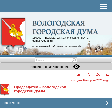
Комитеты
График приема
Контакты
Депутатские объединения
160000, г. Вологда, ул. Козленская, 6 | почта:
duma@vgd35.ru
официальный сайт
www.duma-vologda.ru
Версия для слабовидящих
сегодня 6 августа 2026 года
Председатель Вологодской
городской Думы
Левое меню