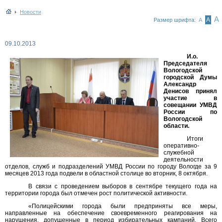
Новости
А
А
Размер шрифта:
А
09.10.2013
И.о.
Председателя
Вологодской
городской Думы
Александр
Денисов принял
участие в
совещании УМВД
России по
Вологодской
области.
Итоги
оперативно-
служебной
деятельности
отделов, служб и подразделений УМВД России по городу Вологде за 9
месяцев 2013 года подвели в областной столице во вторник, 8 октября.
В связи с проведением выборов в сентябре текущего года на
территории города был отмечен рост политической активности.
«Полицейскими города были предприняты все меры,
направленные на обеспечение своевременного реагирования на
нарушения, допущенные в период избирательных кампаний. Всего