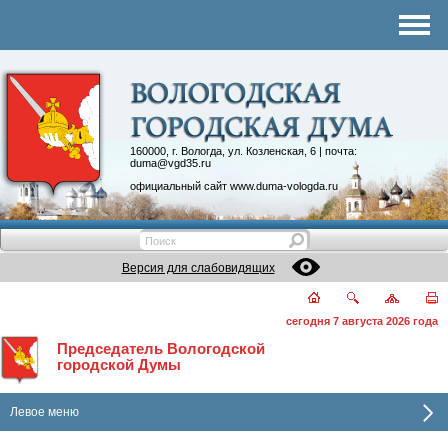
Комитеты
График приема
Контакты
Депутатские объединения
160000, г. Вологда, ул. Козленская, 6 | почта:
duma@vgd35.ru
официальный сайт
www.duma-vologda.ru
Версия для слабовидящих
сегодня 7 августа 2026 года
Председатель Вологодской
городской Думы
Левое меню