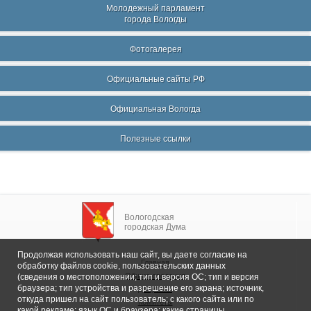
Молодежный парламент
города Вологды
Фотогалерея
Официальные сайты РФ
Официальная Вологда
Полезные ссылки
Вологодская
городская Дума
Продолжая использовать наш сайт, вы даете согласие на
Главная
обработку файлов cookie, пользовательских данных
Общие сведения
(сведения о местоположении; тип и версия ОС; тип и версия
браузера; тип устройства и разрешение его экрана; источник,
Депутаты
откуда пришел на сайт пользователь; с какого сайта или по
Комитеты
какой рекламе; язык ОС и браузера; какие страницы