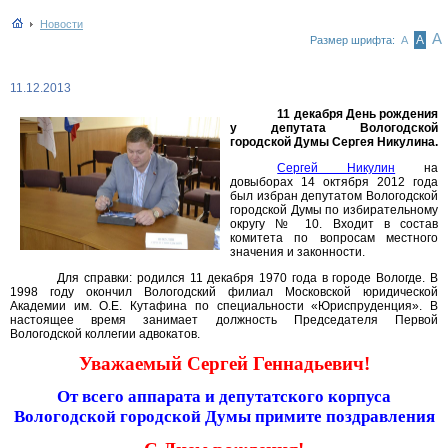
Новости
А
А
Размер шрифта:
А
11.12.2013
11 декабря День рождения
у депутата Вологодской
городской Думы Сергея Никулина.
Сергей Никулин
на
довыборах 14 октября 2012 года
был избран депутатом Вологодской
городской Думы по избирательному
округу № 10. Входит в состав
комитета по вопросам местного
значения и законности.
Для справки: родился 11 декабря 1970 года в городе Вологде. В
1998 году окончил Вологодский филиал Московской юридической
Академии им. О.Е. Кутафина по специальности «Юриспруденция». В
настоящее время занимает должность Председателя Первой
Вологодской коллегии адвокатов.
Уважаемый Сергей Геннадьевич!
От всего аппарата и депутатского корпуса
Вологодской городской Думы примите поздравления