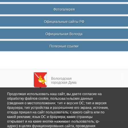
Фотогалерея
Официальные сайты РФ
Официальная Вологда
Полезные ссылки
Вологодская
городская Дума
Продолжая использовать наш сайт, вы даете согласие на
Главная
обработку файлов cookie, пользовательских данных
Общие сведения
(сведения о местоположении; тип и версия ОС; тип и версия
браузера; тип устройства и разрешение его экрана; источник,
Депутаты
откуда пришел на сайт пользователь; с какого сайта или по
Комитеты
какой рекламе; язык ОС и браузера; какие страницы
График приема
открывает и на какие кнопки нажимает пользователь; ip-
Контакты
адрес) в целях функционирования сайта, проведения