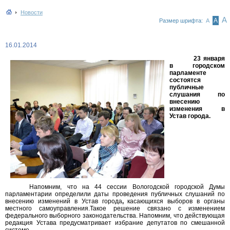
Новости
А
А
Размер шрифта:
А
16.01.2014
23 января
в городском
парламенте
состоятся
публичные
слушания по
внесению
изменения в
Устав города.
Напомним, что на 44 сессии Вологодской городской Думы
парламентарии определили даты проведения публичных слушаний по
внесению изменений в Устав города
,
касающихся выборов в органы
местного самоуправления.Такое решение связано с изменением
федерального выборного законодательства. Напомним, что действующая
редакция Устава предусматривает избрание депутатов по смешанной