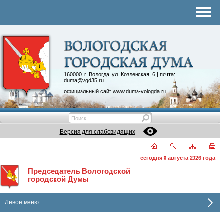
Комитеты
График приема
Контакты
Депутатские объединения
160000, г. Вологда, ул. Козленская, 6 | почта:
duma@vgd35.ru
официальный сайт
www.duma-vologda.ru
Версия для слабовидящих
сегодня 8 августа 2026 года
Председатель Вологодской
городской Думы
Левое меню