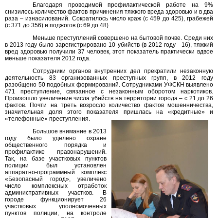
Благодаря проводимой профилактической работе на 9%
снизилось количество фактов причинения тяжкого вреда здоровью и в два
раза – изнасилований. Сократилось число краж (с 459 до 425), грабежей
(с 371 до 356) и поджогов (с 69 до 48).
Меньше преступлений совершено на бытовой почве. Среди них
в 2013 году было зарегистрировано 10 убийств (в 2012 году - 16), тяжкий
вред здоровью получили 37 человек, этот показатель практически вдвое
меньше показателя 2012 года.
Сотрудники органов внутренних дел прекратили незаконную
деятельность 83 организованных преступных групп, в 2012 году
разобщено 50 подобных формирований. Сотрудниками УФСКН выявлено
471 преступление, связанное с незаконным оборотом наркотиков.
Произошло увеличение числа убийств на территории города – с 21 до 26
фактов. Почти на треть возросло количество фактов мошенничества,
значительная доля этого показателя пришлась на «кредитные» и
«телефонные» преступления.
Большое внимание в 2013
году было уделено охране
общественного порядка и
профилактике правонарушений.
Так, на базе участковых пунктов
полиции был установлен
аппаратно-программный комплекс
«Безопасный город», увеличено
число комплексных отработок
административных участков. В
городе функционирует 26
участковых уполномоченных
пунктов полиции, на контроле