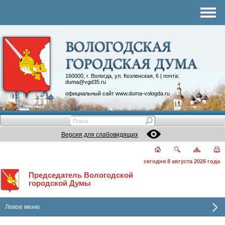
Комитеты
График приема
Контакты
Депутатские объединения
160000, г. Вологда, ул. Козленская, 6 | почта:
duma@vgd35.ru
официальный сайт
www.duma-vologda.ru
Версия для слабовидящих
сегодня 8 августа 2026 года
Председатель Вологодской
городской Думы
Левое меню