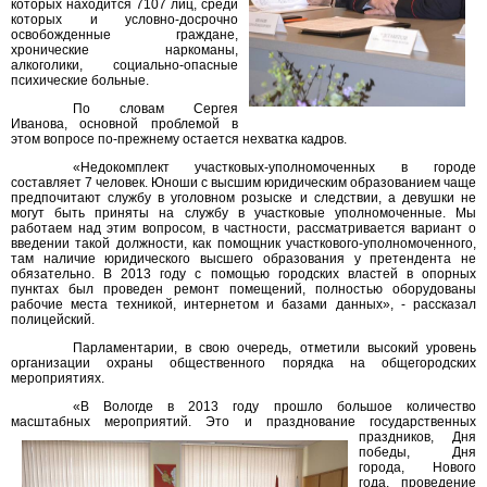
которых находится 7107 лиц, среди
которых и условно-досрочно
освобожденные граждане,
хронические наркоманы,
алкоголики, социально-опасные
психические больные.
По словам Сергея
Иванова, основной проблемой в
этом вопросе по-прежнему остается нехватка кадров.
«Недокомплект участковых-уполномоченных в городе
составляет 7 человек. Юноши с высшим юридическим образованием чаще
предпочитают службу в уголовном розыске и следствии, а девушки не
могут быть приняты на службу в участковые уполномоченные. Мы
работаем над этим вопросом, в частности, рассматривается вариант о
введении такой должности, как помощник участкового-уполномоченного,
там наличие юридического высшего образования у претендента не
обязательно. В 2013 году с помощью городских властей в опорных
пунктах был проведен ремонт помещений, полностью оборудованы
рабочие места техникой, интернетом и базами данных», - рассказал
полицейский.
Парламентарии, в свою очередь, отметили высокий уровень
организации охраны общественного порядка на общегородских
мероприятиях.
«В Вологде в 2013 году прошло большое количество
масштабных мероприятий.
Это и празднование государственных
праздников, Дня
победы, Дня
города, Нового
года, проведение