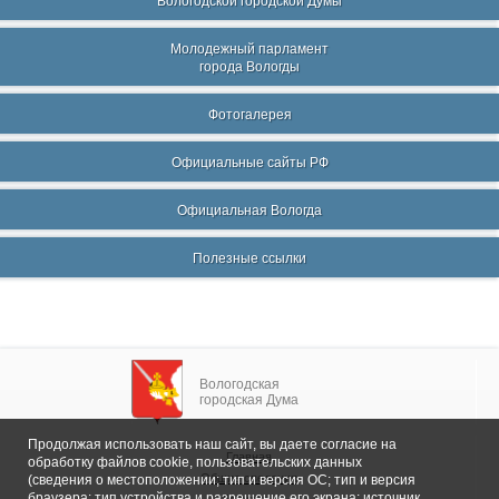
Вологодской городской Думы
Молодежный парламент
города Вологды
Фотогалерея
Официальные сайты РФ
Официальная Вологда
Полезные ссылки
Вологодская
городская Дума
Продолжая использовать наш сайт, вы даете согласие на
Главная
обработку файлов cookie, пользовательских данных
Общие сведения
(сведения о местоположении; тип и версия ОС; тип и версия
браузера; тип устройства и разрешение его экрана; источник,