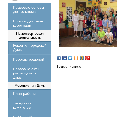
Правовые основы
деятельности
Противодействие
коррупции
Правотворческая
деятельность
Решения городской
Думы
Проекты решений
Возврат к списку
Правовые акты
руководителя
Думы
Мероприятия Думы
План работы
Заседания
комитетов