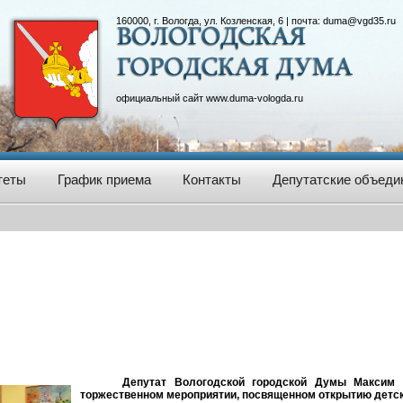
160000, г. Вологда, ул. Козленская, 6 | почта:
duma@vgd35.ru
официальный сайт
www.duma-vologda.ru
теты
График приема
Контакты
Депутатские объеди
Депутат Вологодской городской Думы Максим 
торжественном мероприятии, посвященном открытию детско