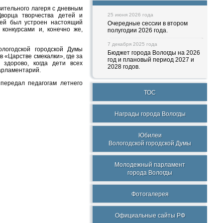
вительного лагеря с дневным
Дворца творчества детей и
25 июня 2026 года
тей был устроен настоящий
Очередные сессии в втором
 конкурсами и, конечно же,
полугодии 2026 года.
7 декабря 2025 года
логодской городской Думы
Бюджет города Вологды на 2026
в «Царстве смекалки», где за
год и плановый период 2027 и
 здорово, когда дети всех
2028 годов.
парламентарий.
передал педагогам летнего
ТОС
Награды города Вологды
Юбилеи
Вологодской городской Думы
Молодежный парламент
города Вологды
Фотогалерея
Официальные сайты РФ