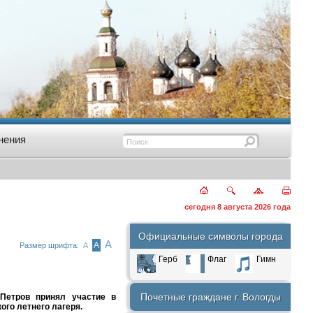
нения
сегодня 8 августа 2026 года
Официальные символы города
А
А
Размер шрифта:
А
Герб
Флаг
Гимн
Почетные граждане г. Вологды
Петров принял участие в
го летнего лагеря.